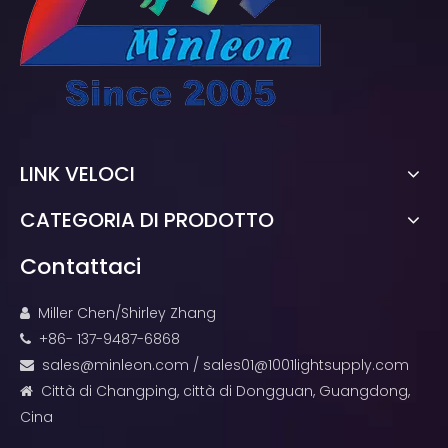
LINK VELOCI
CATEGORIA DI PRODOTTO
Contattaci
Miller Chen/Shirley Zhang

+86- 137-9487-6868

sales@minleon.com
/
sales01@1001lightsupply.com

Città di Changping, città di Dongguan, Guangdong,

Cina