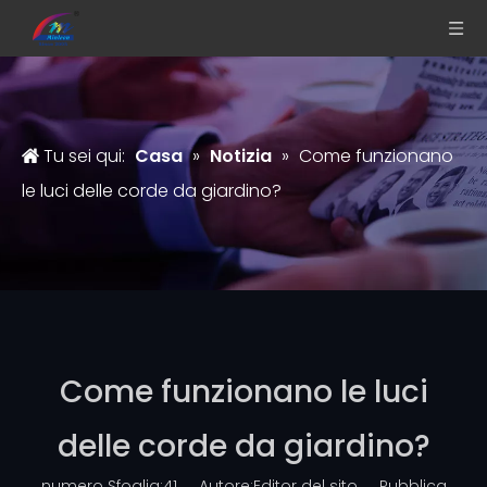
Tu sei qui:
Casa
»
Notizia
»
Come funzionano
le luci delle corde da giardino?
Come funzionano le luci
delle corde da giardino?
numero Sfoglia:
41
Autore:Editor del sito Pubblica