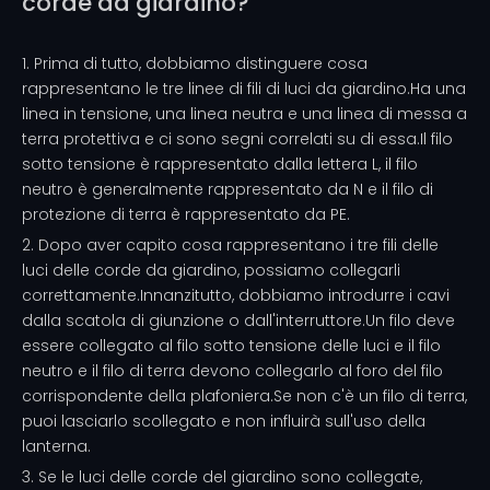
corde da giardino?
1. Prima di tutto, dobbiamo distinguere cosa
rappresentano le tre linee di fili di luci da giardino.Ha una
linea in tensione, una linea neutra e una linea di messa a
terra protettiva e ci sono segni correlati su di essa.Il filo
sotto tensione è rappresentato dalla lettera L, il filo
neutro è generalmente rappresentato da N e il filo di
protezione di terra è rappresentato da PE.
2. Dopo aver capito cosa rappresentano i tre fili delle
luci delle corde da giardino, possiamo collegarli
correttamente.Innanzitutto, dobbiamo introdurre i cavi
dalla scatola di giunzione o dall'interruttore.Un filo deve
essere collegato al filo sotto tensione delle luci e il filo
neutro e il filo di terra devono collegarlo al foro del filo
corrispondente della plafoniera.Se non c'è un filo di terra,
puoi lasciarlo scollegato e non influirà sull'uso della
lanterna.
3. Se le luci delle corde del giardino sono collegate,