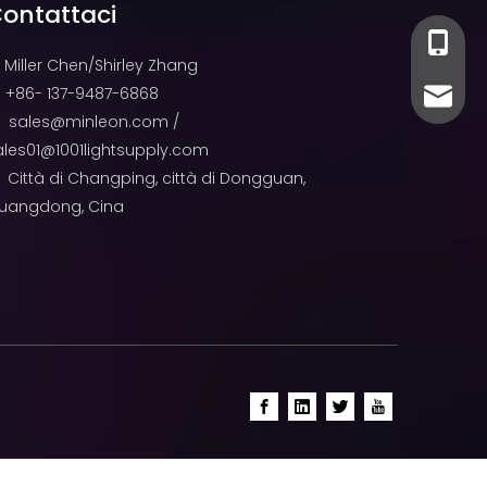
ontattaci
+86-13
+86- 13
Miller Chen/Shirley Zhang
+86- 137-9487-6868

sales@
sales@
sales@minleon.com
/

ales01@1001lightsupply.com
Città di Changping, città di Dongguan,

uangdong, Cina