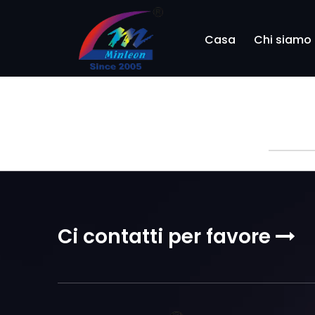
Casa
Chi siamo
Scarica
Sca
Categoria
Scarica
Ci contatti per favore
