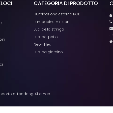
C
ELOCI
CATEGORIA DI PRODOTTO
Illuminazione esterna RGB

Lampadine Minleon
o
Luci della stringa
s
Luci del patio
oni
Neon Flex
G
Luci da giardino
ci
pporto di
Leadong
.
Sitemap