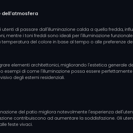
e dell'atmosfera
utenti di passare dall'illuminazione calda a quella fredda, influ
, mentre i toni freddi sono ideali per l'illuminazione funzional
mperatura del colore in base al tempo o alle preferenze dell
are elementi architettonici, migliorando l'estetica generale deg
no esempi di come l'illuminazione possa essere perfettamente 
isivo degli esterni residenziali.
lluminazione del patio migliora notevolmente l'esperienza dell'u
zazione contribuiscono ad aumentare la soddisfazione. Gli ute
lle feste vivaci.