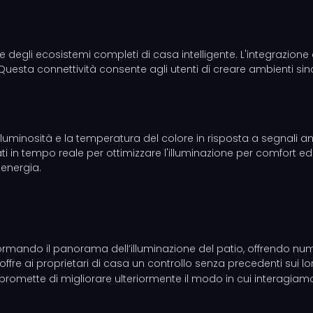
egli ecosistemi completi di casa intelligente. L'integrazione con 
Questa connettività consente agli utenti di creare ambienti sincro
luminosità e la temperatura del colore in risposta a segnali ambi
i in tempo reale per ottimizzare l'illuminazione per comfort ed 
 energia.
rmando il panorama dell’illuminazione del patio, offrendo numer
offre ai proprietari di casa un controllo senza precedenti sui lo
promette di migliorare ulteriormente il modo in cui interagiamo