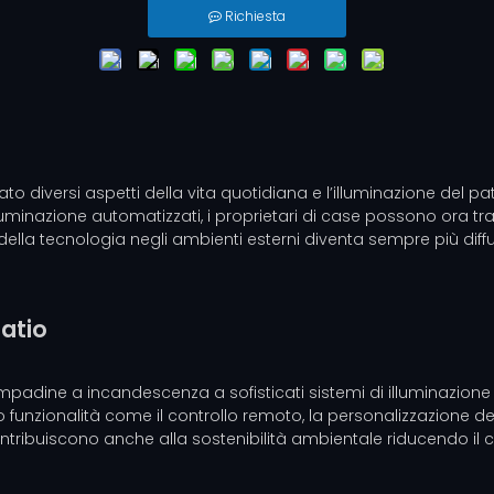
Richiesta
nato diversi aspetti della vita quotidiana e l’illuminazione del
lluminazione automatizzati, i proprietari di case possono ora tra
one della tecnologia negli ambienti esterni diventa sempre più d
patio
mpadine a incandescenza a sofisticati sistemi di illuminazione ch
 funzionalità come il controllo remoto, la personalizzazione del
ontribuiscono anche alla sostenibilità ambientale riducendo i