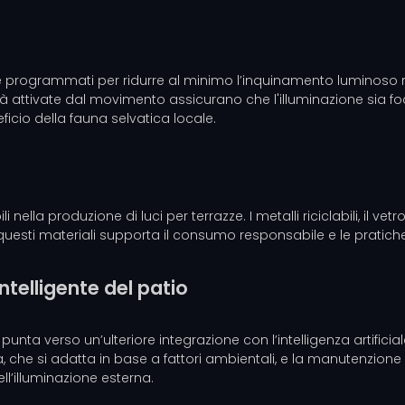
sere programmati per ridurre al minimo l’inquinamento luminoso
alità attivate dal movimento assicurano che l'illuminazione sia f
icio della fauna selvatica locale.
i nella produzione di luci per terrazze. I metalli riciclabili, il v
uesti materiali supporta il consumo responsabile e le pratiche di
ntelligente del patio
o punta verso un’ulteriore integrazione con l’intelligenza artificia
 che si adatta in base a fattori ambientali, e la manutenzione p
ell’illuminazione esterna.