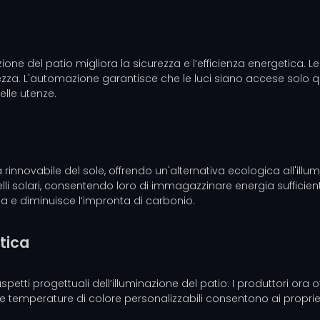
zione del patio migliora la sicurezza e l’efficienza energetica.
icurezza. L'automazione garantisce che le luci siano accese so
lle utenze.
a rinnovabile del sole, offrendo un'alternativa ecologica all'illu
nelli solari, consentendo loro di immagazzinare energia suffici
ca e diminuisce l’impronta di carbonio.
etica
spetti progettuali dell’illuminazione del patio. I produttori ora
e e temperature di colore personalizzabili consentono ai propriet