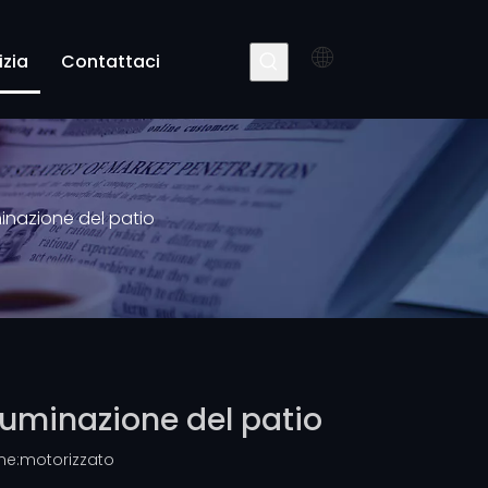
izia
Contattaci
minazione del patio
lluminazione del patio
ne:
motorizzato