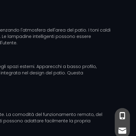
enzando l'atmosfera dell'area del patio. I toni caldi
e. Le lampadine intelligenti possono essere
'utente.
li spazi esterni. Apparecchi a basso profilo,
integrata nel design del patio. Questa
tente. La comodità del funzionamento remoto, del
+86-13
+86- 13
nti possono adattare facilmente la propria
sales@
sales@