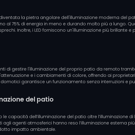
diventata la pietra angolare dell'illuminazione moderna del pati
ino al 75% di energia in meno e durando molto più a lungo. Qu
prechi. Inoltre, i LED forniscono un'illuminazione più brillante e
tenti di gestire l'illuminazione del proprio patio da remoto tra
tenuazione e i cambiamenti di colore, offrendo ai proprietari d
i domotici garantisce un funzionamento senza interruzioni e può
inazione del patio
le capacità dell’illuminazione del patio oltre l’illuminazione 
ti agli agenti atmosferici hanno reso l’illuminazione esterna più
idotto impatto ambientale.