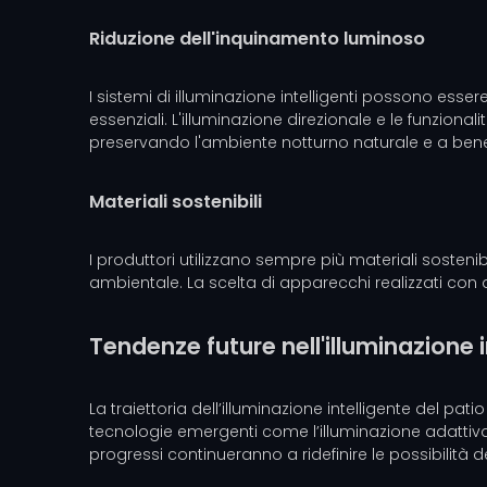
Riduzione dell'inquinamento luminoso
I sistemi di illuminazione intelligenti possono es
essenziali. L'illuminazione direzionale e le funzion
preservando l'ambiente notturno naturale e a benef
Materiali sostenibili
I produttori utilizzano sempre più materiali sostenibil
ambientale. La scelta di apparecchi realizzati con q
Tendenze future nell'illuminazione i
La traiettoria dell’illuminazione intelligente del pati
tecnologie emergenti come l’illuminazione adattiva,
progressi continueranno a ridefinire le possibilità d