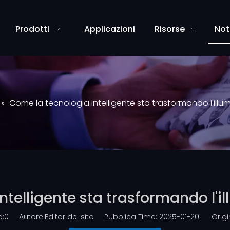
Prodotti
Applicazioni
Risorse
Not
»
Come la tecnologia intelligente sta trasformando l'illu
telligente sta trasformando l'i
a:
0
Autore:Editor del sito Pubblica Time: 2025-01-20 Origi