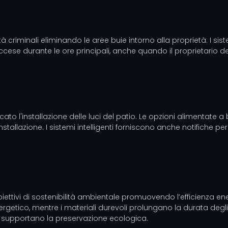
tà criminali eliminando le aree buie intorno alla proprietà. I siste
se durante le ore principali, anche quando il proprietario de
cato l'installazione delle luci del patio. Le opzioni alimentate 
nstallazione. I sistemi intelligenti forniscono anche notifiche 
i obiettivi di sostenibilità ambientale promuovendo l’efficienza en
rgetico, mentre i materiali durevoli prolungano la durata degli 
 e supportano la preservazione ecologica.