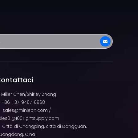
ontattaci
Miller Chen/Shirley Zhang
+86- 137-9487-6868

sales@minleon.com
/

ales01@1001lightsupply.com
Città di Changping, città di Dongguan,

uangdong, Cina