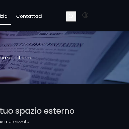
izia
Contattaci
spazio esterno
 tuo spazio esterno
e:
motorizzato