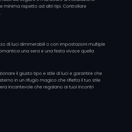
 minima rispetto ad altri tipi. Controllare
.
izzo di luci dimmerabili o con impostazioni multiple
a romantica una sera e una festa vivace quella
nare il giusto tipo e stile di luci e garantire che
rno in un rifugio magico che rifletta il tuo stile
sfera incantevole che regalano ai tuoi incontri