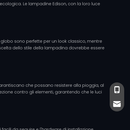
 ecologica. Le lampadine Edison, con la loro luce
 globo sono perfette per un look classico, mentre
La scelta dello stile della lampadina dovrebbe essere
 garantiscano che possano resistere alla pioggia, al
+86-13
+86- 13
otezione contro gli elementi, garantendo che le luci
sales@
sales@
ni facili da seguire e l'hardware di installazione