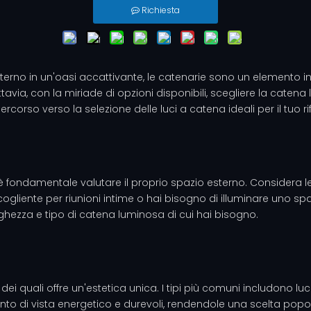
Richiesta
esterno in un'oasi accattivante, le catenarie sono un element
avia, con la miriade di opzioni disponibili, scegliere la cate
corso verso la selezione delle luci a catena ideali per il tuo rif
è fondamentale valutare il proprio spazio esterno. Considera le
cogliente per riunioni intime o hai bisogno di illuminare uno 
unghezza e tipo di catena luminosa di cui hai bisogno.
o dei quali offre un'estetica unica. I tipi più comuni includono l
 punto di vista energetico e durevoli, rendendole una scelta popo