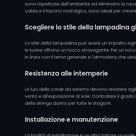
sono rispettose dell'ambiente ed eliminano la neces
calda e il fascino nostalgico, sono ideali per crea
Scegliere lo stile della lampadina g
Lo stile della lampadina può avere un impatto sign
le lucine offrono un tocco stravagante. Per un tocco 
in linea con il tema generale e l'atmosfera che desi
Resistenza alle intemperie
Le luci delle corde da esterno devono resistere agli
vento e all'esposizione al sole. Controllare il grado
della stringa durino per tutte le stagioni.
Installazione e manutenzione
La facilità di installazione è un altro fattore crucial