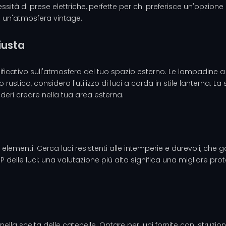
sità di prese elettriche, perfette per chi preferisce un'opzione
re un'atmosfera vintage.
iusta
ificativo sull'atmosfera del tuo spazio esterno. Le lampadine a
rustico, considera l'utilizzo di luci a corda in stile lanterna. 
deri creare nella tua area esterna.
 elementi. Cerca luci resistenti alle intemperie e durevoli, che
 IP delle luci; una valutazione più alta significa una migliore pr
e nella scelta delle catenelle. Optare per luci fornite con istruzio