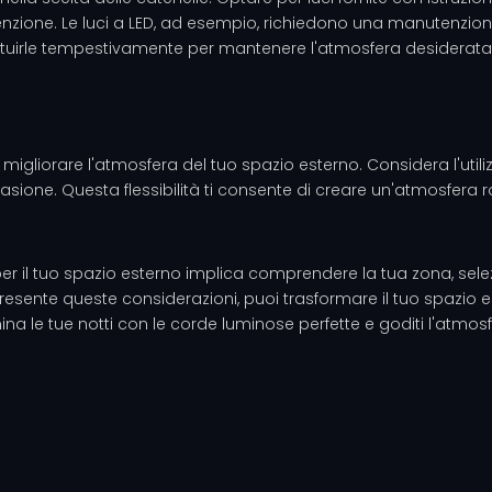
tenzione. Le luci a LED, ad esempio, richiedono una manutenzione
ituirle tempestivamente per mantenere l'atmosfera desiderata
 migliorare l'atmosfera del tuo spazio esterno. Considera l'util
ccasione. Questa flessibilità ti consente di creare un'atmosfer
per il tuo spazio esterno implica comprendere la tua zona, selezio
sente queste considerazioni, puoi trasformare il tuo spazio este
mina le tue notti con le corde luminose perfette e goditi l'atmo