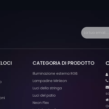
C
ELOCI
CATEGORIA DI PRODOTTO
Illuminazione esterna RGB

Lampadine Minleon
o
Luci della stringa
s
Luci del patio
oni
Neon Flex
G