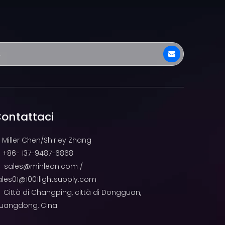
ontattaci
Miller Chen/Shirley Zhang
+86- 137-9487-6868

sales@minleon.com
/

ales01@1001lightsupply.com
Città di Changping, città di Dongguan,

uangdong, Cina