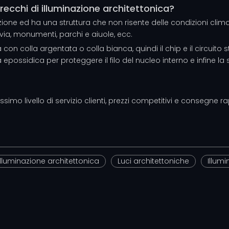
arecchi di illuminazione architettonica?
rezione ed ha una struttura che non risente delle condizioni clim
avia, monumenti, parchi e aiuole, ecc.
con colla argentata o colla bianca, quindi il chip e il circuito
epossidica per proteggere il filo del nucleo interno e infine la s
imo livello di servizio clienti, prezzi competitivi e consegne ra
Illuminazione architettonica
Luci architettoniche
Illum