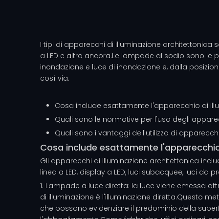
I tipi di
apparecchi di illuminazione architettonica
s
a LED e altro ancora.Le lampade al sodio sono le pi
inondazione e luce di inondazione e, dalla posizione
così via.
Cosa include esattamente l'apparecchio di ill
Quali sono le normative per l'uso degli apparec
Quali sono i vantaggi dell'utilizzo di apparecch
Cosa include esattamente l'apparecchio 
Gli apparecchi di illuminazione architettonica inclu
linea a LED, display a LED, luci subacquee, luci da pr
1. Lampade a luce diretta: la luce viene emessa at
di illuminazione è l'illuminazione diretta.Questo met
che possono evidenziare il predominio della superfi