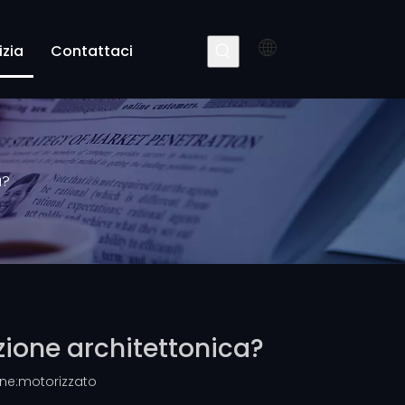
izia
Contattaci
a?
zione architettonica?
ne:
motorizzato