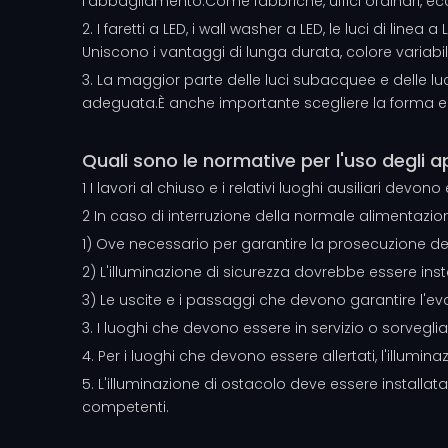
l'abbagliamento.Come fabbriche, uffici ordinari, e
2. I faretti a LED, i wall washer a LED, le luci di line
Uniscono i vantaggi di lunga durata, colore varia
3. La maggior parte delle luci subacquee e delle luc
adeguata.È anche importante scegliere la forma e lo 
Quali sono le normative per l'uso degli a
1 I lavori al chiuso e i relativi luoghi ausiliari devo
2 In caso di interruzione della normale alimentazion
1) Ove necessario per garantire la prosecuzione del 
2) L'illuminazione di sicurezza dovrebbe essere insta
3) Le uscite e i passaggi che devono garantire l'e
3. I luoghi che devono essere in servizio o sorvegli
4. Per i luoghi che devono essere allertati, l'illumi
5. L'illuminazione di ostacolo deve essere installat
competenti.