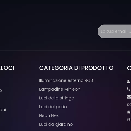
C
ELOCI
CATEGORIA DI PRODOTTO
Illuminazione esterna RGB

Lampadine Minleon
o
Luci della stringa
s
Luci del patio
oni
Neon Flex
G
Luci da giardino