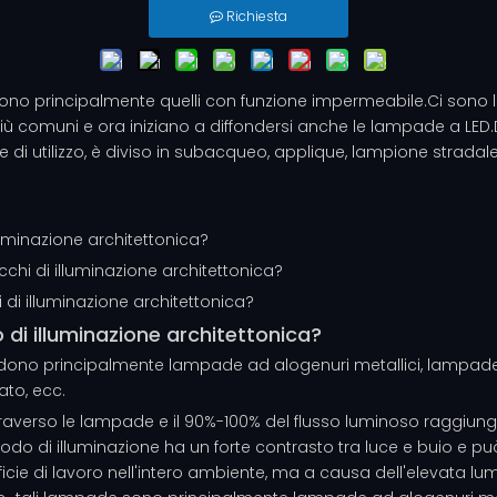
Richiesta
ono principalmente quelli con funzione impermeabile.Ci sono
ù comuni e ora iniziano a diffondersi anche le lampade a LED.Dal
 di utilizzo, è diviso in subacqueo, applique, lampione stradal
uminazione architettonica?
chi di illuminazione architettonica?
i di illuminazione architettonica?
di illuminazione architettonica?
dono principalmente lampade ad alogenuri metallici, lampade al 
ato, ecc.
traverso le lampade e il 90%-100% del flusso luminoso raggiun
odo di illuminazione ha un forte contrasto tra luce e buio e può 
cie di lavoro nell'intero ambiente, ma a causa dell'elevata lum