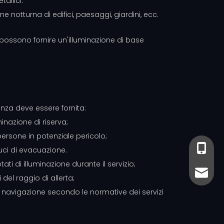
allici.
one notturna di edifici, paesaggi, giardini, ecc.
o possono fornire un'illuminazione di base
enza deve essere fornita:
inazione di riserva;
 persone in potenziale pericolo;
+86-13
+86- 13
uci di evacuazione.
ti di illuminazione durante il servizio;
sales@
sales@
del raggio di allerta;
lla navigazione secondo le normative dei servizi