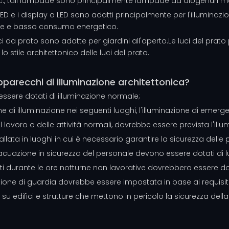
cc., tali lampade sono principalmente lampade ad alogenuri met
a a LED e i display a LED sono adatti principalmente per l'illuminazi
bile e basso consumo energetico.
i da prato sono adatte per giardini all'aperto.Le luci del prat
stile architettonico delle luci del prato.
pparecchi di illuminazione architettonica?
no essere dotati di illuminazione normale;
e di illuminazione nei seguenti luoghi, l'illuminazione di emerg
lavoro o delle attività normali, dovrebbe essere prevista l'illum
llata in luoghi in cui è necessario garantire la sicurezza delle
vacuazione in sicurezza del personale devono essere dotati di l
ati durante le ore notturne non lavorative dovrebbero essere dota
nazione di guardia dovrebbe essere impostata in base ai requisiti 
a su edifici e strutture che mettono in pericolo la sicurezza de