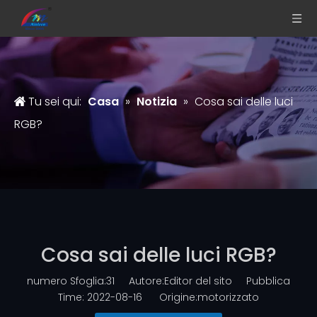
Tu sei qui:
Casa
»
Notizia
»
Cosa sai delle luci
RGB?
Cosa sai delle luci RGB?
numero Sfoglia:
31
Autore:Editor del sito Pubblica
Time: 2022-08-16 Origine:
motorizzato