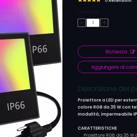
0 Recensioni
Quantità:
Richiesta
Aggiungere al carre
Descrizione del 
Proiettore a LED per este
colore RGB da 35 W con te
modalità, impermeabile IP
CARATTERISTICHE
Proiettore RGB da 35 W 