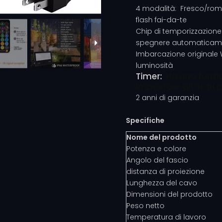
4 modalità: Fresco/romant
flash fai-da-te
Chip di temporizzazione
spegnere automaticamen
Imbarcazione originale 
luminosità
Timer:
Ha una funzi
impostare gli orari 
2 anni di garanzia
Specifiche
Nome del prodotto
Potenza e colore
Angolo del fascio
distanza di proiezione
Lunghezza del cavo
Dimensioni del prodotto
Peso netto
Temperatura di lavoro