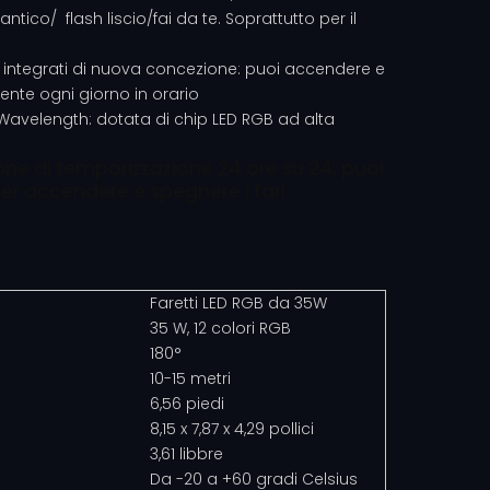
ico/ flash liscio/fai da te. Soprattutto per il
 integrati di nuova concezione: puoi accendere e
te ogni giorno in orario
Wavelength: dotata di chip LED RGB ad alta
one di temporizzazione 24 ore su 24, puoi
per accendere e spegnere i fari
Faretti LED RGB da 35W
35 W, 12 colori RGB
180°
10-15 metri
6,56 piedi
8,15 x 7,87 x 4,29 pollici
3,61 libbre
Da -20 a +60 gradi Celsius