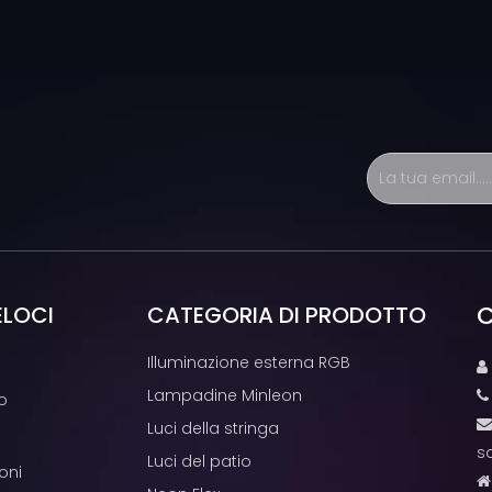
C
ELOCI
CATEGORIA DI PRODOTTO
Illuminazione esterna RGB

Lampadine Minleon
o
Luci della stringa
s
Luci del patio
oni