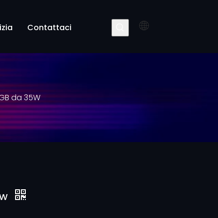
izia
Contattaci
 RGB da 35W
35W