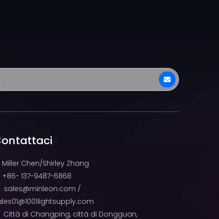
ontattaci
Miller Chen/Shirley Zhang
+86- 137-9487-6868

sales@minleon.com
/

ales01@1001lightsupply.com
Città di Changping, città di Dongguan,
