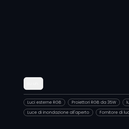
su un:
Luci esterne RGB
Proiettori RGB da 35W
l
Luce di inondazione all'aperto
Fornitore di l