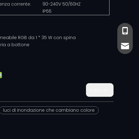
enza corrente:
90-240V 50/60HZ
IP66
+86-13
+86- 13
meabile RGB da 1 * 35 W con spina
ria a bottone
sales@
sales@
sotto un:
luci di inondazione che cambiano colore