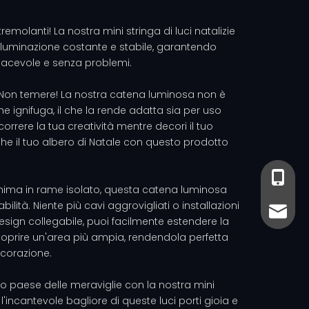
tremolanti! La nostra mini stringa di luci natalizie
'illuminazione costante e stabile, garantendo
iacevole e senza problemi.
Non temere! La nostra catena luminosa non è
ignifuga, il che la rende adatta sia per uso
orrere la tua creatività mentre decori il tuo
nche il tuo albero di Natale con questo prodotto
+86-13
+86- 13
anima in rame isolato, questa catena luminosa
bilità. Niente più cavi aggrovigliati o installazioni
sales@
sales@
esign collegabile, puoi facilmente estendere la
oprire un'area più ampia, rendendola perfetta
ecorazione.
so paese delle meraviglie con la nostra mini
 l'incantevole bagliore di queste luci porti gioia e