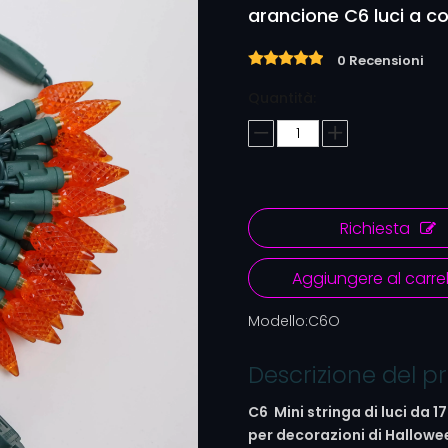
arancione C6 luci a c
0 Recensioni
Quantità:
Richiesta
Aggiungere al carrel
Modello:
C6O
Descrizione del p
C6
Mini stringa di luci da 1
per decorazioni di Hallowee