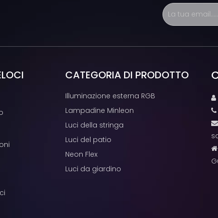
C
ELOCI
CATEGORIA DI PRODOTTO
Illuminazione esterna RGB

Lampadine Minleon
o
Luci della stringa
s
Luci del patio
oni
Neon Flex
G
Luci da giardino
ci