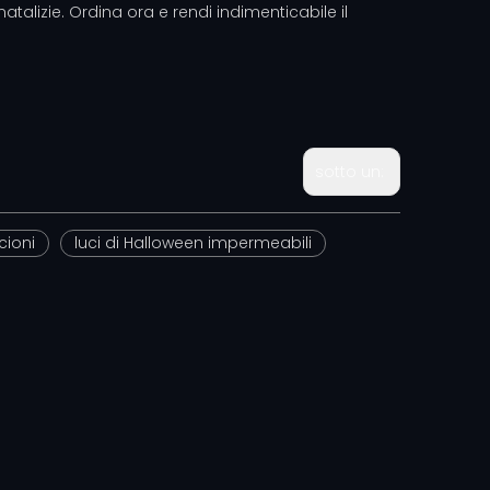
natalizie. Ordina ora e rendi indimenticabile il
sotto un:
cioni
luci di Halloween impermeabili