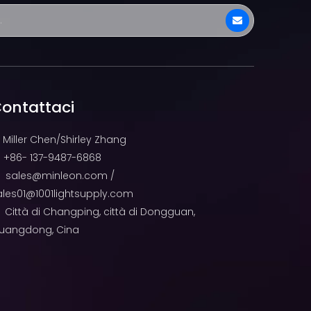
ontattaci
Miller Chen/Shirley Zhang
+86- 137-9487-6868

sales@minleon.com
/

ales01@1001lightsupply.com
Città di Changping, città di Dongguan,

uangdong, Cina