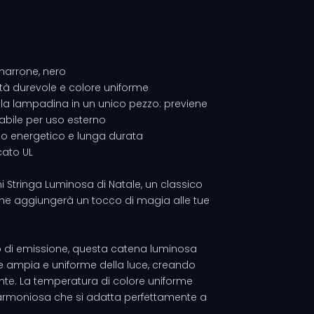
 marrone, nero
tà durevole e colore uniforme
lla lampadina in un unico pezzo: previene
abile per uso esterno
rmio energetico e lunga durata
cato UL
i Stringa Luminosa di Natale, un classico
che aggiungerà un tocco di magia alle tue
 di emissione, questa catena luminosa
e ampia e uniforme della luce, creando
nte. La temperatura di colore uniforme
armoniosa che si adatta perfettamente a