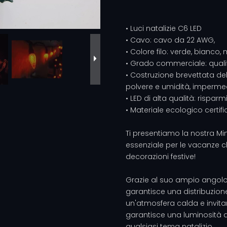
• Luci natalizie C6 LED
• Cavo: cavo da 22 AWG,
• Colore filo: verde, bianco,
• Grado commerciale: quali
• Costruzione brevettata de
polvere e umidità, imperme
• LED di alta qualità: rispa
• Materiale ecologico certifi
Ti presentiamo la nostra Min
essenziale per le vacanze 
decorazioni festive!
Grazie al suo ampio angolo
garantisce una distribuzion
un'atmosfera calda e invita
garantisce una luminosità 
qualsiasi tema natalizio.