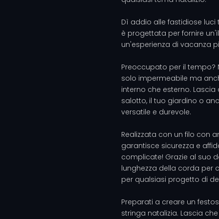
Dì addio alle fastidiose luci 
è progettata per fornire un
un'esperienza di vacanza p
Preoccupato per il tempo? 
solo impermeabile ma anche 
interno che esterno. Lascia c
salotto, il tuo giardino o a
versatile e durevole.
Realizzata con un filo con 
garantisce sicurezza e affida
complicate! Grazie al suo d
lunghezza della corda per c
per qualsiasi progetto di d
Preparati a creare un festo
stringa natalizia. Lascia che