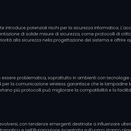
ente introduce potenziali rischi per la sicurezza informatica. L'a
mentazione di solide misure di sicurezza, come protocolli di critt
priorità alla sicurezza nella progettazione del sistema e offrire
i può essere problematica, soprattutto in ambienti con tecnologi
5.4 per la comunicazione wireless garantisce che le lampadine 
portano più protocolli può migliorare la compatibilità e la facilit
ad evolversi, con tendenze emergenti destinate a influenzare ulte
tomatico e nell’illuminazione incentrata sull’uomo stanno plasma