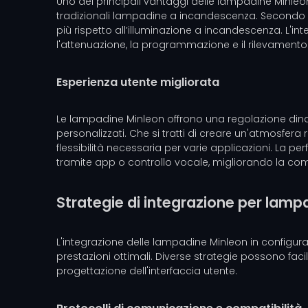
Uno dei principali vantaggi delle lampadine Minleo
tradizionali lampadine a incandescenza. Secondo il 
più rispetto all’illuminazione a incandescenza. L'int
l'attenuazione, la programmazione e il rilevament
Esperienza utente migliorata
Le lampadine Minleon offrono una regolazione dinami
personalizzati. Che si tratti di creare un'atmosfera
flessibilità necessaria per varie applicazioni. La pe
tramite app o controllo vocale, migliorando la como
Strategie di integrazione per lamp
L'integrazione delle lampadine Minleon in configuraz
prestazioni ottimali. Diverse strategie possono faci
progettazione dell'interfaccia utente.