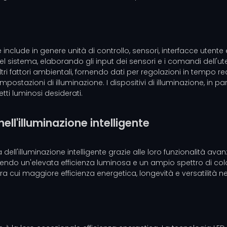
nte include in genere unità di controllo, sensori, interfacce uten
l sistema, elaborando gli input dei sensori e i comandi dell'uten
 altri fattori ambientali, fornendo dati per regolazioni in tempo 
 impostazioni di illuminazione. I dispositivi di illuminazione, in p
tti luminosi desiderati.
ll'illuminazione intelligente
ll'illuminazione intelligente grazie alle loro funzionalità avan
endo un'elevata efficienza luminosa e un ampio spettro di colo
tra cui maggiore efficienza energetica, longevità e versatilità ne