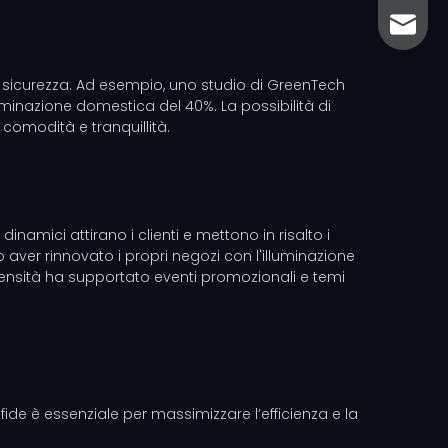
sales@
sales@
 la sicurezza. Ad esempio, uno studio di GreenTech
minazione domestica del 40%. La possibilità di
comodità e tranquillità.
namici attirano i clienti e mettono in risalto i
aver rinnovato i propri negozi con l'illuminazione
ntensità ha supportato eventi promozionali e temi
ide è essenziale per massimizzare l’efficienza e la