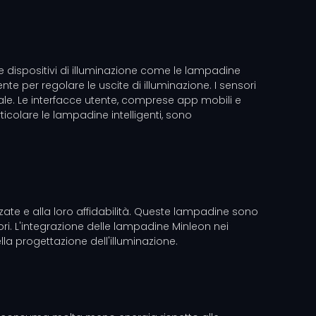
te e dispositivi di illuminazione come le lampadine
te per regolare le uscite di illuminazione. I sensori
reale. Le interfacce utente, comprese app mobili e
articolare le lampadine intelligenti, sono
zate e alla loro affidabilità. Queste lampadine sono
ri. L'integrazione delle lampadine Minleon nei
lla progettazione dell'illuminazione.