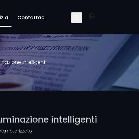
izia
Contattaci
inazione intelligenti
uminazione intelligenti
e:
motorizzato