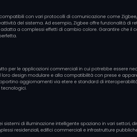
mpatibili con vari protocolli di comunicazione come Zigbee, W
attività del sistema. Ad esempio, Zigbee offre funzionalità di ret
datta a complessi effetti di cambio colore. Garantire che il contro
erfetta.
tutto per le applicazioni commerciali in cui potrebbe essere nec
 al loro design modulare e alla compatibilità con prese e app
upportino aggiornamenti via etere e standard di interoperabili
 tecnologici.
istemi di illuminazione intelligente spaziano in vari settori, dim
essi residenziali, edifici commerciali e infrastrutture pubblich