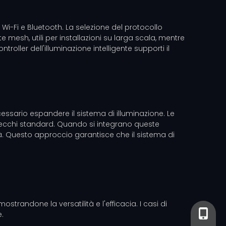
i-Fi e Bluetooth. La selezione del protocollo
e mesh, utili per installazioni su larga scala, mentre
ller dell'illuminazione intelligente supporti il ​​
essario espandere il sistema di illuminazione. Le
arecchi standard. Quando si integrano queste
tà. Questo approccio garantisce che il sistema di
ostrandone la versatilità e l'efficacia. I casi di
+86-13
+86- 13
e.