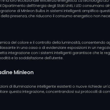
n è la loro eccezionale efficienza energetica. La tecnologia L
Dipartimento dell’Energia degli Stati Uniti, i LED consumano al
egrazione di Minleon Bulbs in sistemi intelligenti amplifica que
o della presenza, che riducono il consumo energetico non nece
ca del colore e il controllo della luminosità, consentendo agli
 rilassante in una casa o di evidenziare esposizioni in un negoz
rfetta integrazione con i sistemi intelligenti garantisce che le 
dità e la soddisfazione dell'utente.
adine Minleon
ioni di illuminazione intelligente esistenti o nuove richiede un'
litare questa integrazione, concentrandosi sui protocolli di com