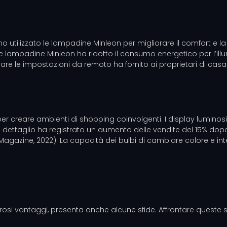
anno utilizzato le lampadine Minleon per migliorare il comfort e
e lampadine Minleon ha ridotto il consumo energetico per l’illu
re le impostazioni da remoto ha fornito ai proprietari di casa 
r creare ambienti di shopping coinvolgenti. I display luminosi di
 dettaglio ha registrato un aumento delle vendite del 15% dopo 
 Magazine, 2022). La capacità dei bulbi di cambiare colore e i
osi vantaggi, presenta anche alcune sfide. Affrontare queste sf