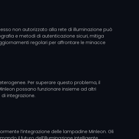
ccesso non autorizzato alla rete di illuminazione può
ografia e metodi di autenticazione sicuri, mitiga
 aggiornamenti regolari per affrontare le minacce
e eterogenee. Per superare questo problema, il
Minleon possano funzionare insieme ad altri
à di integrazione.
riormente l’integrazione delle lampadine Minleon. Gli
ndo il futuro dell’illuminazione intelligente.