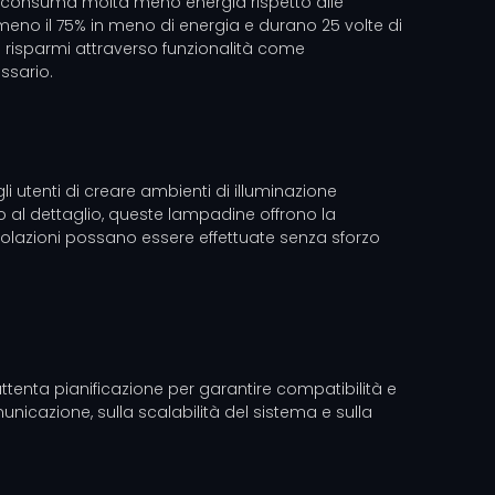
ED consuma molta meno energia rispetto alle
meno il 75% in meno di energia e durano 25 volte di
sti risparmi attraverso funzionalità come
ssario.
 utenti di creare ambienti di illuminazione
io al dettaglio, queste lampadine offrono la
regolazioni possano essere effettuate senza sforzo
attenta pianificazione per garantire compatibilità e
unicazione, sulla scalabilità del sistema e sulla