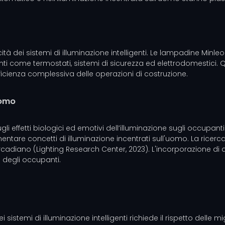
ità dei sistemi di illuminazione intelligenti. Le lampadine Min
genti come termostati, sistemi di sicurezza ed elettrodomestici. 
fficienza complessiva delle operazioni di costruzione.
uomo
gli effetti biologici ed emotivi dell’illuminazione sugli occupan
ementare concetti di illuminazione incentrati sull'uomo. La ricer
circadiano (Lighting Research Center, 2023). L'incorporazione di
 degli occupanti.
istemi di illuminazione intelligenti richiede il rispetto delle mig