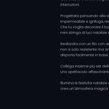
interruzioni.
Progettata pensando alla s
impermeabile e ignifuga, re
Che tu voglia decorare il tuo
mini stringa di luci natalizie 
Realizzata con un filo con 
non è solo resistente ma anc
disporla facilmente in base 
Collega insieme più set della
uno spettacolo affascinante 
Illumina le festività nataliz
crea un'atmosfera magica e