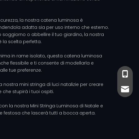
icurezza, la nostra catena luminosa è
ndendola adatta sia per uso interno che esterno.
 soggiorno o abbellire il tuo giardino, la nostra
è la scelta perfetta.
anima in rame isolato, questa catena luminosa
he flessibile e ti consente di modellarla e
alle tue preferenze.
+86-13
+86- 13
 nostra mini stringa di luci natalizie per creare
sales@
sales@
che stupirà i tuoi ospiti.
ie con la nostra Mini Stringa Luminosa di Natale e
 festosa che lascerà tutti a bocca aperta.