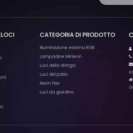
C
ELOCI
CATEGORIA DI PRODOTTO
Illuminazione esterna RGB

Lampadine Minleon
o
Luci della stringa
s
Luci del patio
oni
Neon Flex
G
Luci da giardino
ci