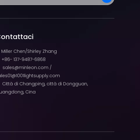
ontattaci
Miller Chen/Shirley Zhang
+86- 137-9487-6868

sales@minleon.com
/

ales01@1001lightsupply.com
Città di Changping, città di Dongguan,

uangdong, Cina