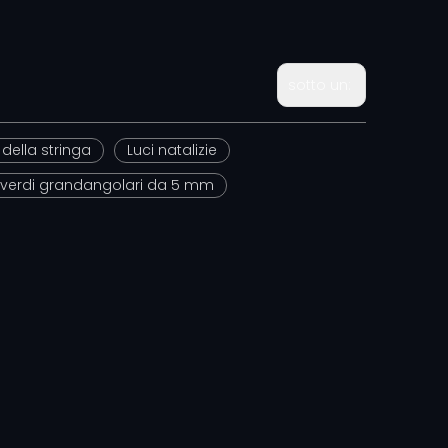
sotto un:
 della stringa
Luci natalizie
D verdi grandangolari da 5 mm