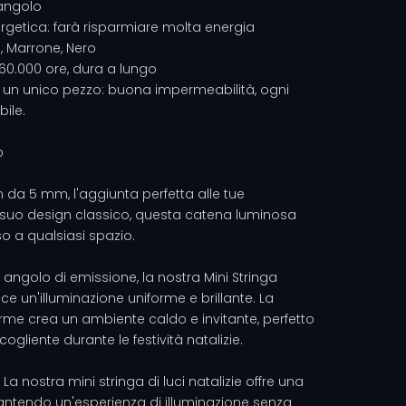
angolo
ergetica: farà risparmiare molta energia
o, Marrone, Nero
: 60.000 ore, dura a lungo
 un unico pezzo: buona impermeabilità, ogni
ile.
o
on da 5 mm, l'aggiunta perfetta alle tue
il suo design classico, questa catena luminosa
o a qualsiasi spazio.
angolo di emissione, la nostra Mini Stringa
e un'illuminazione uniforme e brillante. La
rme crea un ambiente caldo e invitante, perfetto
gliente durante le festività natalizie.
 La nostra mini stringa di luci natalizie offre una
rantendo un'esperienza di illuminazione senza