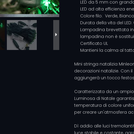
LED da 5 mm con grand
LED ad alta efficienza en
Colore filo: Verde, Bianc
Durata della vita del LED
Lampadina brevettata in
lampadina non è sostituib
Certificato UL
Mantieni la calma al tatt
Mini stringa natalizia Minle
decorazioni natalizie. Con 
aggiungerà un tocco festos
Caratterizzata da un ampio 
Luminosa di Natale garantisc
temperatura di colore unifo
per creare un'atmosfera acco
Dì addio alle luci tremolanti!
luce stabile e costante, ga