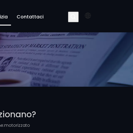
izia
Contattaci
nzionano?
e:
motorizzato