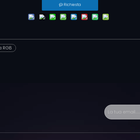
Richiesta
na RGB