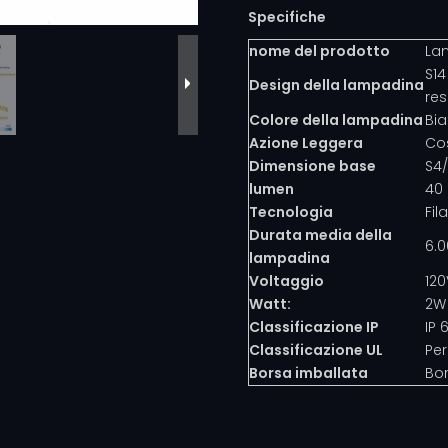
Specifiche
nome del prodotto
Lam
S14
Design della lampadina
res
Colore della lampadina
Bi
Azione Leggera
Co
Dimensione base
S4
lumen
40
Tecnologia
Fil
Durata media della
6.0
lampadina
Voltaggio
120
Watt:
2W
Classificazione IP
IP 
Classificazione UL
Per
Borsa imballata
Bor