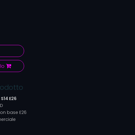
lo
rodotto
 S14 E26
ED
 con base E26
erciale