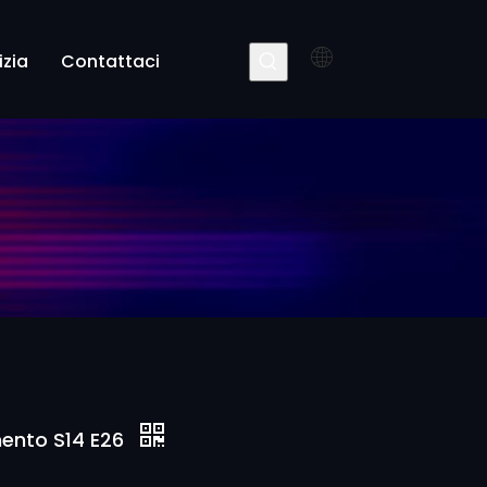
izia
Contattaci
mento S14 E26