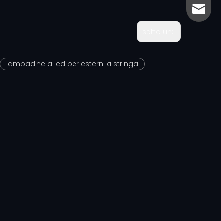
sales@
sales@
sotto un:
lampadine a led per esterni a stringa