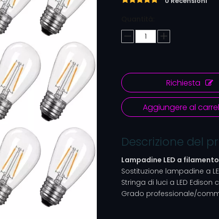
0 Recensioni
Quantità:
Richiesta
Aggiungere al carrel
Descrizione del p
Lampadine LED a filamento
Sostituzione lampadine a L
Stringa di luci a LED Edison
Grado professionale/comm