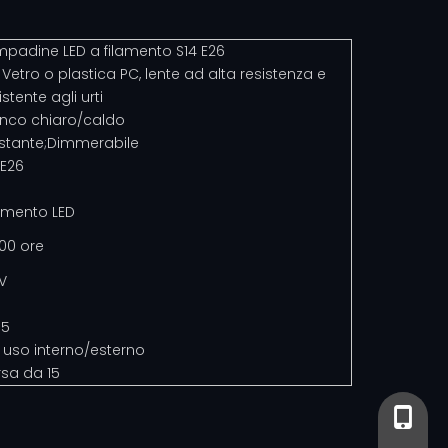
padine LED a filamento S14 E26
 Vetro o plastica PC, lente ad alta resistenza e
istente agli urti
anco chiaro/caldo
stante;Dimmerabile
/E26
amento LED
00 ore
V
65
 uso interno/esterno
sa da 15
+86-13
+86- 13