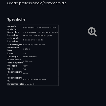
Grado professionale/commerciale
Specifiche
nome del
Lampadine LED a filamento S14 E26
prodotto
Design della
S14 Vetro o plastica PC, lente ad alta
lampadina
resistenza e resistente agli urti
Colore della
Bianco chiaro/caldo
lampadina
Azione Leggera
Costante;Dimmerabile
Dimensione
S4/E26
base
lumen
30
Tecnologia
Filamento LED
Durata media
6.000 ore
della lampadina
Voltaggio
120V
Watt:
1W
Classificazione
IP 65
IP
Classificazione
Per uso interno/esterno
UL
Borsa imballata
Borsa da 15