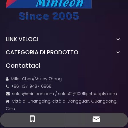
LINK VELOCI
CATEGORIA DI PRODOTTO
Contattaci
Miller Chen/Shirley Zhang

+86- 137-9487-6868

sales@minleon.com
/
sales01@1001lightsupply.com

Città di Changping, città di Dongguan, Guangdong,

Cina
sales@minleon.com
sales@minleon.com
+86- 137-9487-6868
+86-13794876868