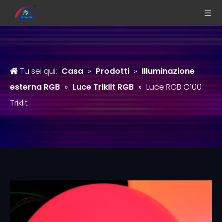
Tu sei qui:
Casa
»
Prodotti
»
Illuminazione
esterna RGB
»
Luce Triklit RGB
»
Luce RGB G100
Triklit