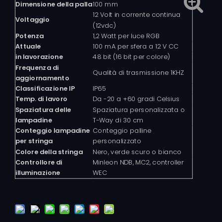
Dimensione della palla
100 mm
12 Volt in corrente continua
Voltaggio
(12vdc)
Potenza
1,2 Watt per luce RGB
Attuale
100 mA per sfera a 12 V CC
in lavorazione
48 bit (16 bit per colore)
Frequenza di
Qualità di trasmissione 1KHZ
aggiornamento
Classificazione IP
IP65
Temp. di lavoro
Da -20 a +60 gradi Celsius
Spaziatura delle
Spaziatura personalizzata o
lampadine
T-Way di 30 cm
Conteggio lampadine
Conteggio palline
per stringa
personalizzato
Colore della stringa
Nero, verde scuro o bianco
Controllore di
Minleon NDB, MC2, controller
illuminazione
WEC