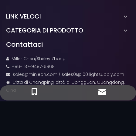
LINK VELOCI
CATEGORIA DI PRODOTTO
Contattaci
Miller Chen/Shirley Zhang

+86- 137-9487-6868

sales@minleon.com
/
sales01@1001lightsupply.com

Città di Changping, città di Dongguan, Guangdong,

Cina
sales@minleon.com
sales@minleon.com
+86- 137-9487-6868
+86-13794876868
Diritto d'autore
2022 Minleon Outdoor Lighting

Supporto di
Leadong
.
Sitemap