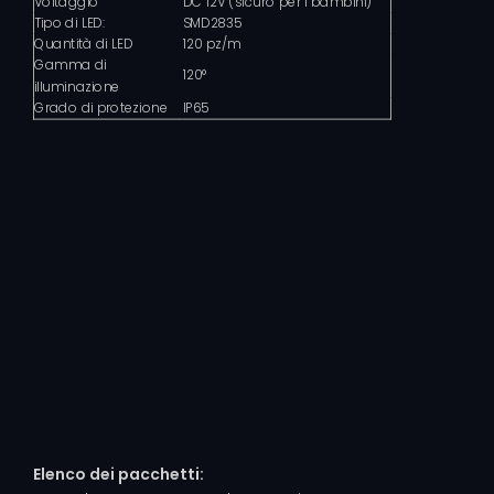
Voltaggio
DC 12V (sicuro per i bambini)
Tipo di LED:
SMD2835
Quantità di LED
120 pz/m
Gamma di
120°
illuminazione
Grado di protezione
IP65
Elenco dei pacchetti: