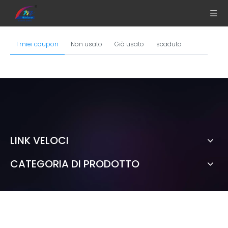
I miei coupon
Non usato
Già usato
scaduto
LINK VELOCI
CATEGORIA DI PRODOTTO