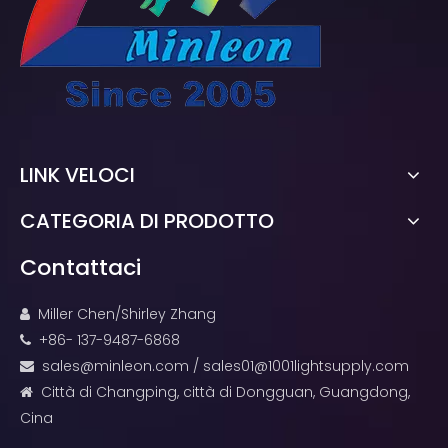
LINK VELOCI
CATEGORIA DI PRODOTTO
Contattaci
Miller Chen/Shirley Zhang

+86- 137-9487-6868

sales@minleon.com
/
sales01@1001lightsupply.com

Città di Changping, città di Dongguan, Guangdong,

Cina