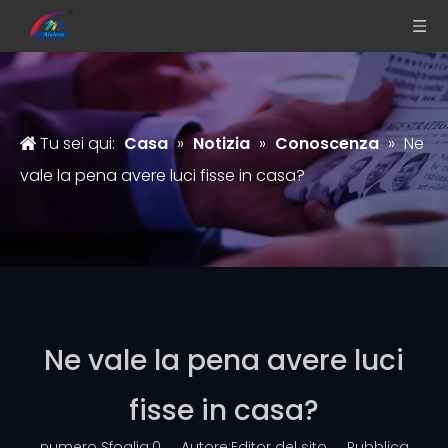
Tu sei qui:
Casa
»
Notizia
»
Conoscenza
»
Ne
vale la pena avere luci fisse in casa?
Ne vale la pena avere luci
fisse in casa?
numero Sfoglia:
0
Autore:Editor del sito Pubblica