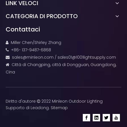
LINK VELOCI
CATEGORIA DI PRODOTTO
Contattaci
Miller Chen/Shirley Zhang

+86- 137-9487-6868

sales@minleon.com
/
sales01@1001lightsupply.com

Città di Changping, città di Dongguan, Guangdong,

Cina
Diritto d'autore
2022 Minleon Outdoor Lighting

Supporto di
Leadong
.
Sitemap