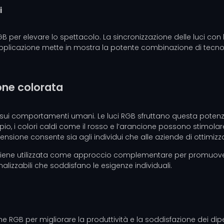
i
RGB per elevare lo spettacolo. La sincronizzazione delle luci con
plicazione mette in mostra la potente combinazione di tecnologia
ione colorata
e sui comportamenti umani. Le luci RGB sfruttano questa poten
i colori caldi come il rosso e l’arancione possono stimolare e r
ione consente sia agli individui che alle aziende di ottimizzar
a viene utilizzata come approccio complementare per promuovere 
alizzabili che soddisfano le esigenze individuali.
ne RGB per migliorare la produttività e la soddisfazione dei dipe