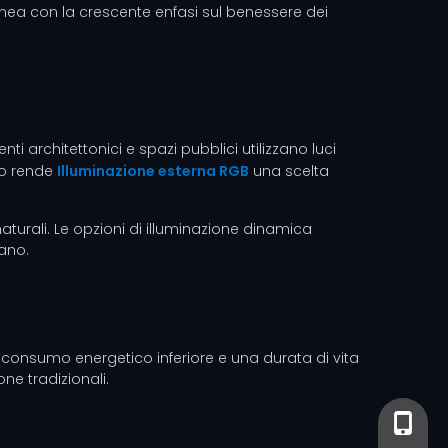
inea con la crescente enfasi sul benessere dei
i architettonici e spazi pubblici utilizzano luci
 lo rende
Illuminazione esterna RGB
una scelta
aturali. Le opzioni di illuminazione dinamica
iano.
 un consumo energetico inferiore e una durata di vita
ne tradizionali.
+86-13
+86- 13