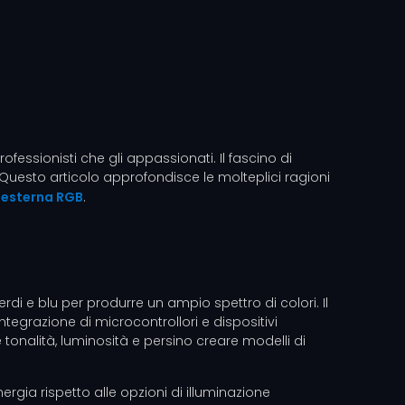
essionisti che gli appassionati. Il fascino di
. Questo articolo approfondisce le molteplici ragioni
 esterna RGB
.
erdi e blu per produrre un ampio spettro di colori. Il
integrazione di microcontrollori e dispositivi
e tonalità, luminosità e persino creare modelli di
rgia rispetto alle opzioni di illuminazione