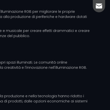
sales@
sales@
l'illuminazione RGB per migliorare le proprie
a alla produzione di periferiche e hardware dotati
le e musicale per creare effetti drammatici e creare
enze del pubblico.
opri spazi illuminati. Le comunità online
creatività e l'innovazione nell'illuminazione RGB.
ella produzione e nella tecnologia hanno ridotto i
a di prodotti, dalle opzioni economiche ai sistemi