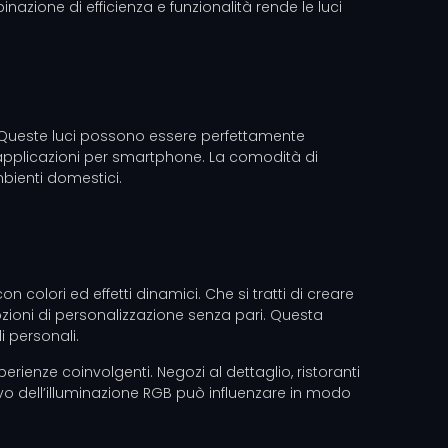
azione di efficienza e funzionalità rende le luci
B. Queste luci possono essere perfettamente
o applicazioni per smartphone. La comodità di
mbienti domestici.
n colori ed effetti dinamici. Che si tratti di creare
opzioni di personalizzazione senza pari. Questa
i personali.
rienze coinvolgenti. Negozi al dettaglio, ristoranti
isivo dell’illuminazione RGB può influenzare in modo