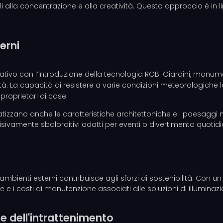
 alla concentrazione e alla creatività. Questo approccio è in l
terni
ativo con l’introduzione della tecnologia RGB. Giardini, monument
ità. La capacità di resistere a varie condizioni meteorologiche
 proprietari di case.
atizzano anche le caratteristiche architettoniche e i paesaggi n
isivamente sbalorditivi adatti per eventi o divertimento quotid
 ambienti esterni contribuisce agli sforzi di sostenibilità. Con
e i costi di manutenzione associati alle soluzioni di illuminazio
o e dell'intrattenimento