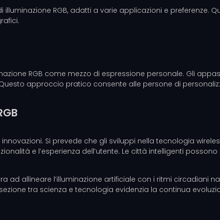
 di illuminazione RGB, adatti a varie applicazioni e preferenze. 
afici.
uminazione RGB come mezzo di espressione personale. Gli appas
tivi. Questo approccio pratico consente alle persone di personal
 RGB
i innovazioni. Si prevede che gli sviluppi nella tecnologia wireless
zionalità e l’esperienza dell’utente. Le città intelligenti possono
ra ad allineare l’illuminazione artificiale con i ritmi circadiani
rsezione tra scienza e tecnologia evidenzia la continua evoluzio