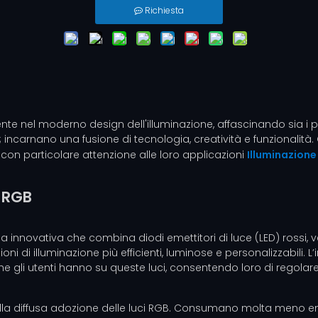
Richiesta
e nel moderno design dell'illuminazione, affascinando sia i prof
o; incarnano una fusione di tecnologia, creatività e funzionalità
 con particolare attenzione alle loro applicazioni
Illuminazione
i RGB
ia innovativa che combina diodi emettitori di luce (LED) rossi, v
i di illuminazione più efficienti, luminose e personalizzabili. L’
 che gli utenti hanno su queste luci, consentendo loro di regolar
e alla diffusa adozione delle luci RGB. Consumano molta meno ene