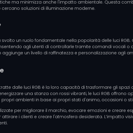
ergetiche ma minimizza anche l'impatto ambientale. Questa combin
 cercano soluzioni di illuminazione moderne.
e
ha svolto un ruolo fondamentale nella popolarità delle luci RG
consentendo agli utenti di controllarle tramite comandi vocali 
 aggiunge un livello di raffinatezza e personalizzazione agli a
ne
atte dalle luci RGB è la loro capacità di trasformare gli spazi co
energizzare una stanza con rossi vibranti, le luci RGB offrono 
 propri ambienti in base ai propri stati d'animo, occasioni o stil
izzate per migliorare il marchio, evocare emozioni e creare espe
r attirare i clienti e creare l'atmosfera desiderata. L’impatto v
nti.