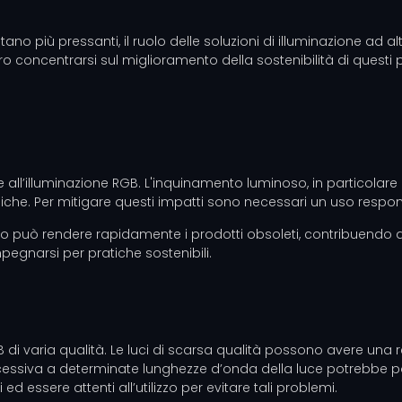
 più pressanti, il ruolo delle soluzioni di illuminazione ad a
ero concentrarsi sul miglioramento della sostenibilità di questi 
 all’illuminazione RGB. L'inquinamento luminoso, in particolare n
miche. Per mitigare questi impatti sono necessari un uso resp
 può rendere rapidamente i prodotti obsoleti, contribuendo ai rif
egnarsi per pratiche sostenibili.
 di varia qualità. Le luci di scarsa qualità possono avere una 
ccessiva a determinate lunghezze d’onda della luce potrebbe pot
 essere attenti all’utilizzo per evitare tali problemi.