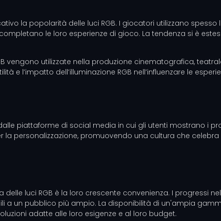
cativo la popolarità delle luci RGB. I giocatori utilizzano spesso 
completano le loro esperienze di gioco. La tendenza si è estes
 RGB vengono utilizzate nella produzione cinematografica, teatra
ità e l’impatto dell’illuminazione RGB nell’influenzare le esperi
dalle piattaforme di social media in cui gli utenti mostrano i pr
 la personalizzazione, promuovendo una cultura che celebra la 
sa delle luci RGB è la loro crescente convenienza. I progressi n
ili a un pubblico più ampio. La disponibilità di un'ampia gamm
oluzioni adatte alle loro esigenze e al loro budget.