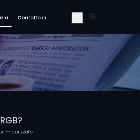
izia
Contattaci
i RGB?
ne:
motorizzato