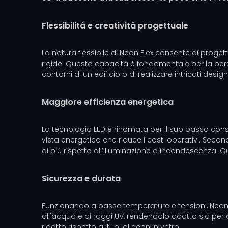
Flessibilità e creatività progettuale
La natura flessibile di Neon Flex consente ai progett
rigide. Questa capacità è fondamentale per la persona
contorni di un edificio o di realizzare intricati design
Maggiore efficienza energetica
La tecnologia LED è rinomata per il suo basso consum
vista energetico che riduce i costi operativi. Secon
di più rispetto all’illuminazione a incandescenza. Qu
Sicurezza e durata
Funzionando a basse temperature e tensioni, Neon Fle
all'acqua e ai raggi UV, rendendolo adatto sia per 
ridotto rispetto ai tubi al neon in vetro.