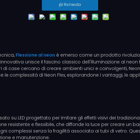
Richiesta
ecnica,
Flessione al neon
è emerso come un prodotto rivoluziona
nnovativa unisce il fascino classico dell'illuminazione al neon tr
ri di case cercano di creare ambienti unici e coinvolgenti, Neon 
e le complessità di Neon Flex, esplorandone i vantaggi, le appli
to su LED progettato per imitare gli effetti visivi dei tradizionali
e resistente e flessibile, che diffonde la luce per creare un bagl
ni complessi senza la fragilità associata ai tubi di vetro. Que
lazione e manutenzione.