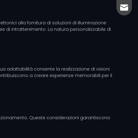
sales@
sales@
ttonici alla fornitura di soluzioni di illuminazione
aree di intrattenimento. La natura personalizzabile di
sua adattabilità consente la realizzazione di visioni
contribuiscono a creare esperienze memorabili per il
 funzionamento. Queste considerazioni garantiscono