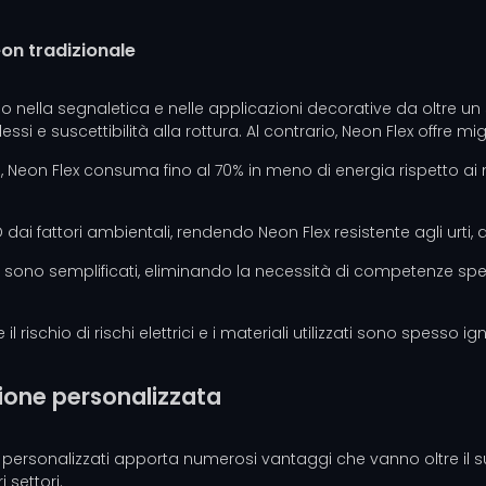
eon tradizionale
o nella segnaletica e nelle applicazioni decorative da oltre un s
e suscettibilità alla rottura. Al contrario, Neon Flex offre migl
, Neon Flex consuma fino al 70% in meno di energia rispetto ai 
dai fattori ambientali, rendendo Neon Flex resistente agli urti, a
e sono semplificati, eliminando la necessità di competenze speci
 rischio di rischi elettrici e i materiali utilizzati sono spesso i
zione personalizzata
ne personalizzati apporta numerosi vantaggi che vanno oltre il 
 settori.