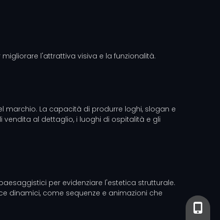
gliorare l'attrattiva visiva e la funzionalità.
del marchio. La capacità di produrre loghi, slogan e
vendita al dettaglio, i luoghi di ospitalità e gli
 paesaggistici per evidenziare l'estetica strutturale.
i luce dinamici, come sequenze e animazioni che
+86-13
+86- 13