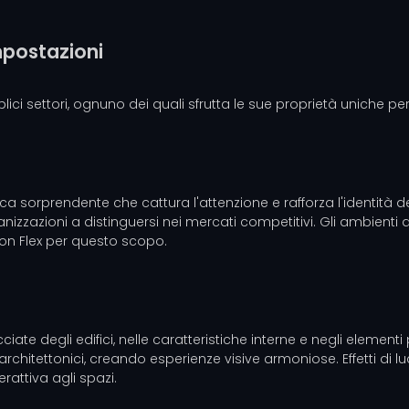
impostazioni
i settori, ognuno dei quali sfrutta le sue proprietà uniche per mi
ca sorprendente che cattura l'attenzione e rafforza l'identità 
nizzazioni a distinguersi nei mercati competitivi. Gli ambienti di 
eon Flex per questo scopo.
iate degli edifici, nelle caratteristiche interne e negli elementi
i architettonici, creando esperienze visive armoniose. Effetti d
attiva agli spazi.