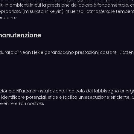
iti in ambienti in cui la precisione del colore è fondamentale, co
ppropriata (misurata in Kelvin) influenza l'atmosfera: le tempe
enzione.
e manutenzione
durata di Neon Flex e garantiscono prestazioni costanti. L'attenz
one dell'area di installazione, il calcolo del fabbisogno ener
identificare potenziali sfide e facilita un'esecuzione efficiente.
venire errori costosi.