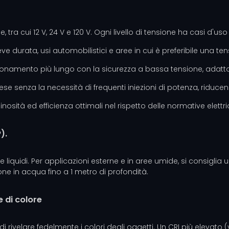
, tra cui 12 V, 24 V e 120 V. Ogni livello di tensione ha casi d'uso 
eve durata, usi automobilistici e aree in cui è preferibile una 
zionamento più lungo con la sicurezza a bassa tensione, adatto
ese senza la necessità di frequenti iniezioni di potenza, riducen
osità ed efficienza ottimali nel rispetto delle normative elettric
).
i e liquidi. Per applicazioni esterne e in aree umide, si consiglia
ne in acqua fino a 1 metro di profondità.
 di colore
 rivelare fedelmente i colori degli oggetti. Un CRI più elevato 