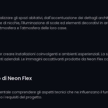
zzare gli spazi abitativi, dall'accentuazione dei dettagli archite
 di nicchie, l'illuminazione di scale ed elementi decorativi in ​​
atmosfera e l'atmosfera delle loro case.
er creare installazioni coinvolgenti e ambienti esperienziali. La 
venti aziendali. Le immagini accattivanti prodotte da Neon Flex 
o di Neon Flex
amentale comprendere gli aspetti tecnici che ne influenzano il
no i requisiti del progetto.