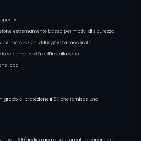
specifici:
tensione estremamente bassa per motivi di sicurezza.
 per installazioni di lunghezza moderata.
do la complessità dell'installazione.
he locali.
 un grado di protezione IP67, che fornisce una
(vicino a 100) indica una resa cromatica superiore. I