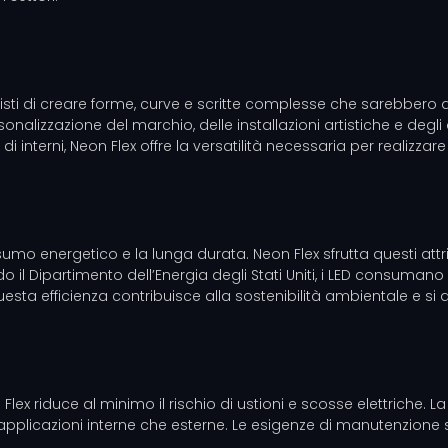
isti di creare forme, curve e scritte complesse che sarebbero diff
lizzazione del marchio, delle installazioni artistiche e degli acc
 di interni, Neon Flex offre la versatilità necessaria per realizzare
o energetico e la lunga durata. Neon Flex sfrutta questi attribu
do il Dipartimento dell’Energia degli Stati Uniti, i LED consuma
esta efficienza contribuisce alla sostenibilità ambientale e si al
x riduce al minimo il rischio di ustioni e scosse elettriche. La 
applicazioni interne che esterne. Le esigenze di manutenzione 