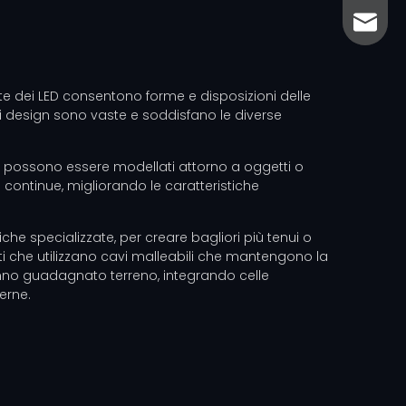
sales@
sales@
tte dei LED consentono forme e disposizioni delle
di design sono vaste e soddisfano le diverse
uesti possono essere modellati attorno a oggetti o
e continue, migliorando le caratteristiche
che specializzate, per creare bagliori più tenui o
otti che utilizzano cavi malleabili che mantengono la
hanno guadagnato terreno, integrando celle
erne.