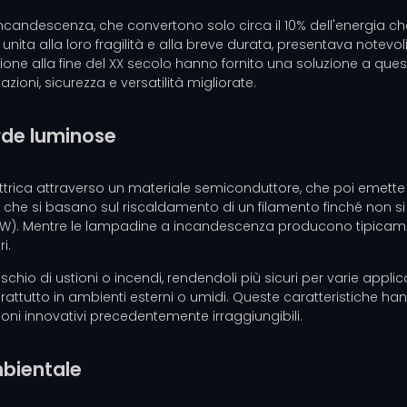
incandescenza, che convertono solo circa il 10% dell'energia ch
unita alla loro fragilità e alla breve durata, presentava notevol
one alla fine del XX secolo hanno fornito una soluzione a queste
ioni, sicurezza e versatilità migliorate.
orde luminose
ttrica attraverso un materiale semiconduttore, che poi emette
he si basano sul riscaldamento di un filamento finché non si illum
m/W). Mentre le lampadine a incandescenza producono tipicame
i.
ischio di ustioni o incendi, rendendoli più sicuri per varie appl
rattutto in ambienti esterni o umidi. Queste caratteristiche han
ni innovativi precedentemente irraggiungibili.
mbientale