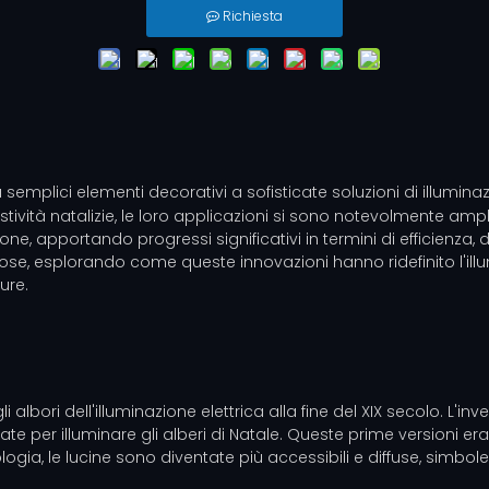
Richiesta
 semplici elementi decorativi a sofisticate soluzioni di illumin
stività natalizie, le loro applicazioni si sono notevolmente ampl
e, apportando progressi significativi in ​​termini di efficienza,
nose, esplorando come queste innovazioni hanno ridefinito l'ill
ure.
i albori dell'illuminazione elettrica alla fine del XIX secolo. L
izzate per illuminare gli alberi di Natale. Queste prime versioni
nologia, le lucine sono diventate più accessibili e diffuse, simbo