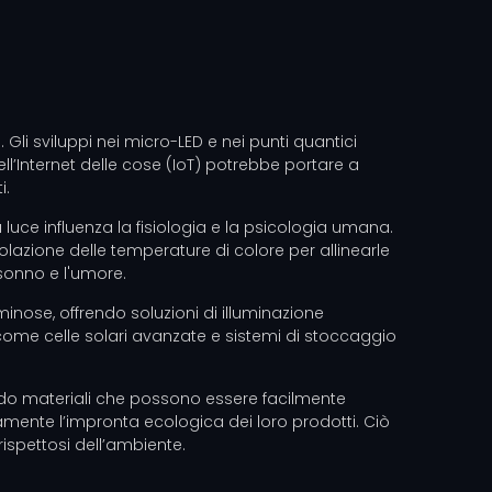
li sviluppi nei micro-LED e nei punti quantici
dell’Internet delle cose (IoT) potrebbe portare a
i.
luce influenza la fisiologia e la psicologia umana.
olazione delle temperature di colore per allinearle
 sonno e l'umore.
minose, offrendo soluzioni di illuminazione
e, come celle solari avanzate e sistemi di stoccaggio
zzando materiali che possono essere facilmente
amente l’impronta ecologica dei loro prodotti. Ciò
rispettosi dell’ambiente.