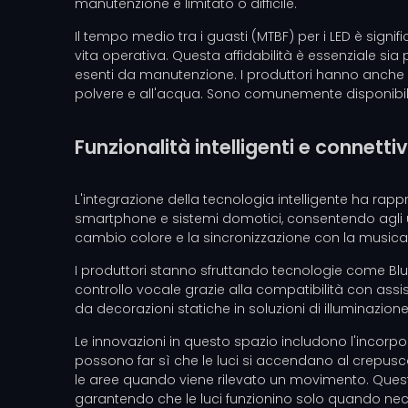
manutenzione è limitato o difficile.
Il tempo medio tra i guasti (MTBF) per i LED è signi
vita operativa. Questa affidabilità è essenziale sia
esenti da manutenzione. I produttori hanno anche mig
polvere e all'acqua. Sono comunemente disponibili 
Funzionalità intelligenti e connettiv
L'integrazione della tecnologia intelligente ha rapp
smartphone e sistemi domotici, consentendo agli ut
cambio colore e la sincronizzazione con la musica 
I produttori stanno sfruttando tecnologie come Blue
controllo vocale grazie alla compatibilità con ass
da decorazioni statiche in soluzioni di illuminazione
Le innovazioni in questo spazio includono l'incorpor
possono far sì che le luci si accendano al crepus
le aree quando viene rilevato un movimento. Quest
garantendo che le luci funzionino solo quando nec