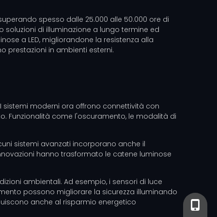
, superando spesso dalle 25.000 alle 50.000 ore di
no soluzioni di illuminazione a lungo termine ed
minose a LED, migliorandone la resistenza alla
 prestazioni in ambienti esterni.
. I sistemi moderni ora offrono connettività con
to. Funzionalità come l'oscuramento, le modalità di
lcuni sistemi avanzati incorporano anche il
 innovazioni hanno trasformato le catene luminose
izioni ambientali. Ad esempio, i sensori di luce
imento possono migliorare la sicurezza illuminando
buiscono anche al risparmio energetico
+86-13
+86- 13