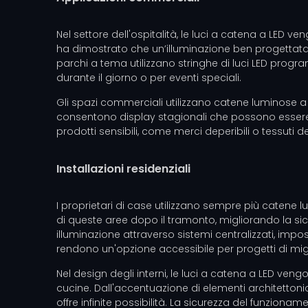
Nel settore dell'ospitalità, le luci a catena a LED ve
ha dimostrato che un’illuminazione ben progettata 
parchi a tema utilizzano stringhe di luci LED progr
durante il giorno o per eventi speciali.
Gli spazi commerciali utilizzano catene luminose a L
consentono display stagionali che possono essere mo
prodotti sensibili, come merci deperibili o tessuti del
Installazioni residenziali
I proprietari di case utilizzano sempre più catene lum
di queste aree dopo il tramonto, migliorando la sicur
illuminazione attraverso sistemi centralizzati, impo
rendono un'opzione accessibile per progetti di m
Nel design degli interni, le luci a catena a LED ven
cucine. Dall'accentuazione di elementi architettonici
offre infinite possibilità. La sicurezza del funzion