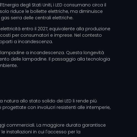
Energia degli Stati Uniti, i LED consumano circa il
o riduce le bollette elettriche, ma diminuisce
as serra delle centrali elettriche.
elettricità entro il 2027, equivalente alla produzione
ei costi per consumatori e imprese. Nel contesto
troparti a incandescenza.
delle lampadine a incandescenza. Questa longevità
imento delle lampadine. Il passaggio alla tecnologia
ambiente.
a natura allo stato solido dei LED li rende più
o progettate con involucri resistenti alle intemperie,
aesaggi commerciali. La maggiore durata garantisce
e installazioni in cui l'accesso per la