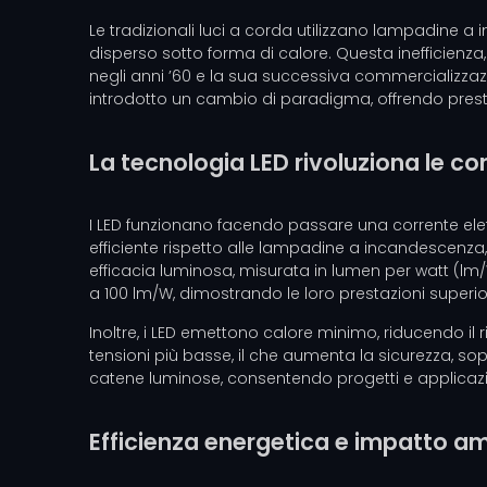
Le tradizionali luci a corda utilizzano lampadine a 
disperso sotto forma di calore. Questa inefficienza, 
negli anni ’60 e la sua successiva commercializzazi
introdotto un cambio di paradigma, offrendo prestaz
La tecnologia LED rivoluziona le c
I LED funzionano facendo passare una corrente ele
efficiente rispetto alle lampadine a incandescenza, c
efficacia luminosa, misurata in lumen per watt (l
a 100 lm/W, dimostrando le loro prestazioni superior
Inoltre, i LED emettono calore minimo, riducendo il r
tensioni più basse, il che aumenta la sicurezza, sop
catene luminose, consentendo progetti e applicazio
Efficienza energetica e impatto a