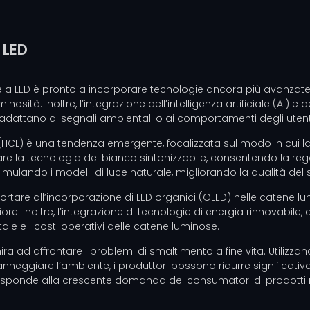
 LED
e a LED è pronto a incorporare tecnologie ancora più avanzate. G
sità. Inoltre, l’integrazione dell’intelligenza artificiale (AI) e 
 si adattano ai segnali ambientali o ai comportamenti degli utent
 (HCL) è una tendenza emergente, focalizzata sul modo in cui la 
rare la tecnologia del bianco sintonizzabile, consentendo la reg
 simulando i modelli di luce naturale, migliorando la qualità del
ortare all’incorporazione di LED organici (OLED) nelle catene lu
riore. Inoltre, l’integrazione di tecnologie di energia rinnovabil
ale e i costi operativi delle catene luminose.
i mira ad affrontare i problemi di smaltimento a fine vita. Utili
neggiare l’ambiente, i produttori possono ridurre significativ
e e risponde alla crescente domanda dei consumatori di prodotti 