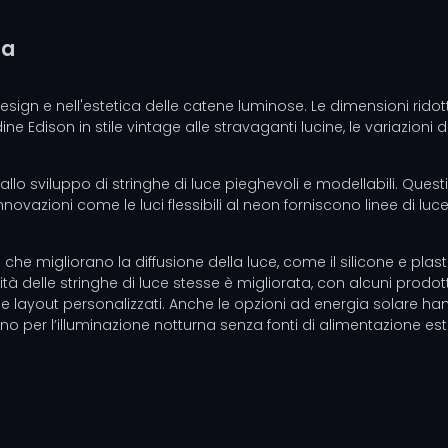
ca
esign e nell'estetica delle catene luminose. Le dimensioni rido
 Edison in stile vintage alle stravaganti lucine, le variazioni 
tato allo sviluppo di stringhe di luce pieghevoli e modellabili. Q
novazioni come le luci flessibili al neon forniscono linee di luc
e migliorano la diffusione della luce, come il silicone e plasti
lità delle stringhe di luce stesse è migliorata, con alcuni prod
n e layout personalizzati. Anche le opzioni ad energia solare 
rno per l’illuminazione notturna senza fonti di alimentazione est