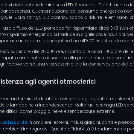
icativi delle catene luminose a LED. Secondo il Dipartimento dell’
incandescenza. Questa riduzione del consumo energetico non sol
 le luci a stringa LED contribuiscono a ridurre le emissioni di g
, l’uso diffuso dei LED potrebbe far risparmiare circa 348 TWh di 
esto risparmio energetico si traduce in significative riduzioni d
portare un risparmio energetico fino all’80% rispetto alle con
pesso superiore alle 25.000 ore, rispetto alle circa 1.000 ore 
 dell'impatto ambientale associato alla produzione e allo smalt
nificativo verso una vita sostenibile e la conservazione dell’
esistenza agli agenti atmosferici
menti in termini di durata e resistenza agli agenti atmosferici. L
enti delle lampadine a incandescenza. Molte luci a stringa LED son
ne difficili come pioggia, neve e temperature estreme.
i
Luci a corda
in ambienti esterni, inclusi giardini, cortili e p
in ambienti impegnativi. Questa affidabilità è fondamentale per l