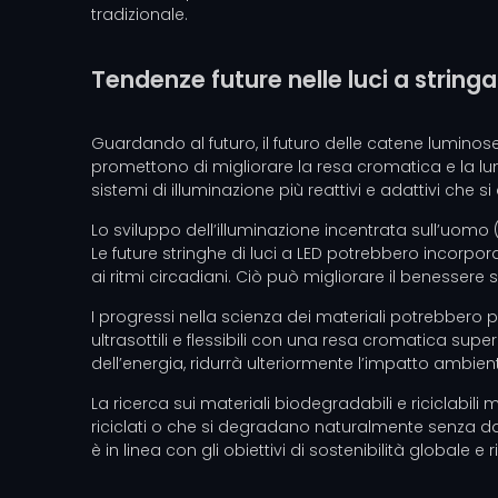
tradizionale.
Tendenze future nelle luci a stringa
Guardando al futuro, il futuro delle catene luminos
promettono di migliorare la resa cromatica e la lumino
sistemi di illuminazione più reattivi e adattivi che
Lo sviluppo dell’illuminazione incentrata sull’uomo
Le future stringhe di luci a LED potrebbero incorpo
ai ritmi circadiani. Ciò può migliorare il benessere
I progressi nella scienza dei materiali potrebbero p
ultrasottili e flessibili con una resa cromatica supe
dell’energia, ridurrà ulteriormente l’impatto ambient
La ricerca sui materiali biodegradabili e riciclabil
riciclati o che si degradano naturalmente senza dan
è in linea con gli obiettivi di sostenibilità global