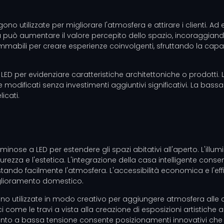
ngono utilizzate per migliorare l'atmosfera e attirare i clienti. 
può aumentare il valore percepito dello spazio, incoraggiando
ammabili per creare esperienze coinvolgenti, sfruttando la cap
ED per evidenziare caratteristiche architettoniche o prodotti. L
dificati senza investimenti aggiuntivi significativi. La bassa e
icati.
inose a LED per estendere gli spazi abitativi all'aperto. L'illumi
ezza e l'estetica. L'integrazione della casa intelligente consent
stando facilmente l'atmosfera. L'accessibilità economica e l'effi
iglioramento domestico.
gono utilizzate in modo creativo per aggiungere atmosfera alle 
 come le travi a vista alla creazione di esposizioni artistiche a
amento a bassa tensione consente posizionamenti innovativi che 