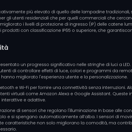
ficativamente più elevato di quello delle lampadine tradizionali
 per gli utenti residenziali che per quelli commerciali che cerca
liorato i livelli di protezione di ingresso (IP) delle catene lu
prodotti con classificazione IP65 o superiore, che garantiscono
ità
resentato un progresso significativo nelle stringhe di luci a LED
enti di controllare effetti di luce, colori e programmi da remo
hanno migliorato l'esperienza utente e la personalizzazione.
tooth e Wi-Fi per fornire una connettività senza interruzioni. A
istenti virtuali come Amazon Alexa e Google Assistant. Queste
 interattive e adattive.
azione di sensori che regolano l'illuminazione in base alle cond
colo e si spengano automaticamente all’alba. I sensori di mov
e caratteristiche non solo migliorano la comodità, ma contri
essario.