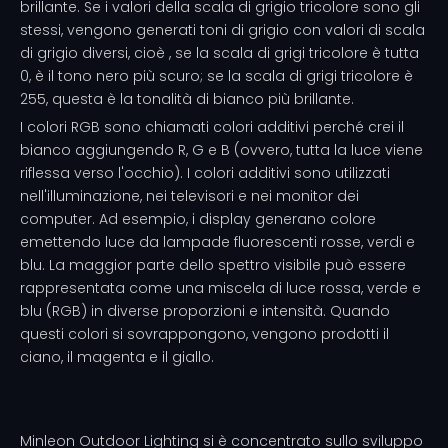
brillante. Se i valori della scala di grigio tricolore sono gli
stessi, vengono generati toni di grigio con valori di scala
di grigio diversi, cioè , se la scala di grigi tricolore è tutta
0, è il tono nero più scuro; se la scala di grigi tricolore è
255, questa è la tonalità di bianco più brillante.
I colori RGB sono chiamati colori additivi perché crei il
bianco aggiungendo R, G e B (ovvero, tutta la luce viene
riflessa verso l'occhio). I colori additivi sono utilizzati
nell'illuminazione, nei televisori e nei monitor dei
computer. Ad esempio, i display generano colore
emettendo luce da lampade fluorescenti rosse, verdi e
blu. La maggior parte dello spettro visibile può essere
rappresentata come una miscela di luce rossa, verde e
blu (RGB) in diverse proporzioni e intensità. Quando
questi colori si sovrappongono, vengono prodotti il ​​
ciano, il magenta e il giallo.
Minleon Outdoor Lighting si è concentrato sullo sviluppo