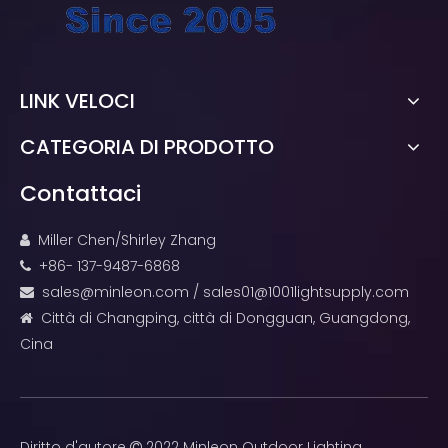
LINK VELOCI
CATEGORIA DI PRODOTTO
Contattaci
Miller Chen/Shirley Zhang

+86- 137-9487-6868

sales@minleon.com
/
sales01@1001lightsupply.com

Città di Changping, città di Dongguan, Guangdong,

Cina
Diritto d'autore
2022 Minleon Outdoor Lighting
