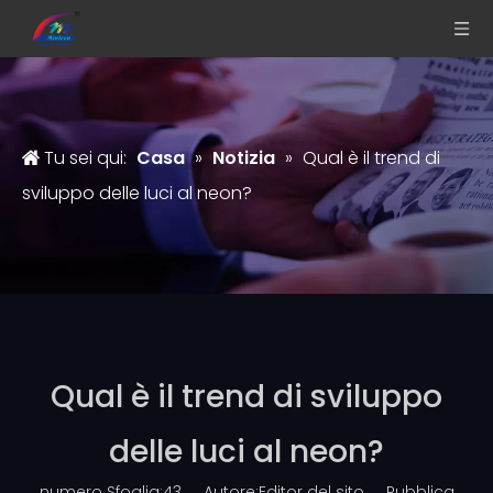
Tu sei qui:
Casa
»
Notizia
»
Qual è il trend di
sviluppo delle luci al neon?
Qual è il trend di sviluppo
delle luci al neon?
numero Sfoglia:
43
Autore:Editor del sito Pubblica