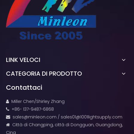
LINK VELOCI
CATEGORIA DI PRODOTTO
Contattaci
Miller Chen/Shirley Zhang

+86- 137-9487-6868

sales@minleon.com
/
sales01@1001lightsupply.com

Città di Changping, città di Dongguan, Guangdong,

Cina