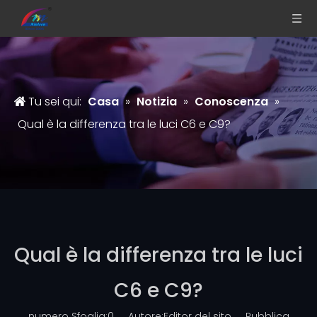
Tu sei qui:
Casa
»
Notizia
»
Conoscenza
»
Qual è la differenza tra le luci C6 e C9?
Qual è la differenza tra le luci
C6 e C9?
numero Sfoglia:
0
Autore:Editor del sito Pubblica