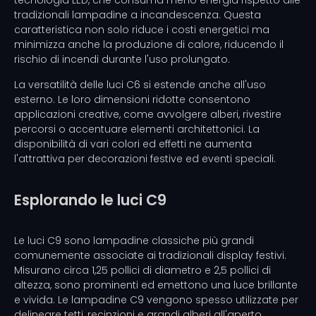
tecnologia LED, che consuma meno energia rispetto alle
tradizionali lampadine a incandescenza. Questa
caratteristica non solo riduce i costi energetici ma
minimizza anche la produzione di calore, riducendo il
rischio di incendi durante l'uso prolungato.
La versatilità delle luci C6 si estende anche all'uso
esterno. Le loro dimensioni ridotte consentono
applicazioni creative, come avvolgere alberi, rivestire
percorsi o accentuare elementi architettonici. La
disponibilità di vari colori ed effetti ne aumenta
l'attrattiva per decorazioni festive ed eventi speciali.
Esplorando le luci C9
Le luci C9 sono lampadine classiche più grandi
comunemente associate ai tradizionali display festivi.
Misurano circa 1,25 pollici di diametro e 2,5 pollici di
altezza, sono prominenti ed emettono una luce brillante
e vivida. Le lampadine C9 vengono spesso utilizzate per
delineare tetti, recinzioni e grandi alberi all'aperto,