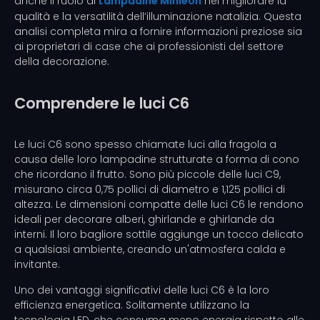
anche il ruolo di
Lampadine Minleon
nel migliorare la
qualità e la versatilità dell’illuminazione natalizia. Questa
analisi completa mira a fornire informazioni preziose sia
ai proprietari di case che ai professionisti del settore
della decorazione.
Comprendere le luci C6
Le luci C6 sono spesso chiamate luci alla fragola a
causa delle loro lampadine strutturate a forma di cono
che ricordano il frutto. Sono più piccole delle luci C9,
misurano circa 0,75 pollici di diametro e 1,125 pollici di
altezza. Le dimensioni compatte delle luci C6 le rendono
ideali per decorare alberi, ghirlande e ghirlande da
interni. Il loro bagliore sottile aggiunge un tocco delicato
a qualsiasi ambiente, creando un'atmosfera calda e
invitante.
Uno dei vantaggi significativi delle luci C6 è la loro
efficienza energetica. Solitamente utilizzano la