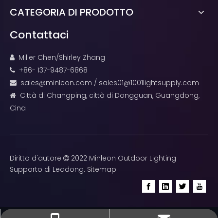
CATEGORIA DI PRODOTTO
Contattaci
Miller Chen/Shirley Zhang

+86- 137-9487-6868

sales@minleon.com
/
sales01@1001lightsupply.com

Città di Changping, città di Dongguan, Guangdong,

Cina
Diritto d'autore
2022 Minleon Outdoor Lighting

Supporto di
Leadong
.
Sitemap