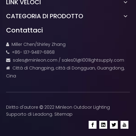
LINK VELOCI
CATEGORIA DI PRODOTTO
Contattaci
Miller Chen/Shirley Zhang

+86- 137-9487-6868

sales@minleon.com
/
sales01@1001lightsupply.com

Città di Changping, città di Dongguan, Guangdong,

Cina
Diritto d'autore
2022 Minleon Outdoor Lighting

Supporto di
Leadong
.
Sitemap