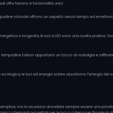
ali offre fascino e funzionalità unici:
padine rotonde offrono un aspetto senza tempo ed emettono un
energetica e longevità, le luci a LED sono una scelta pratica. Son
 le lampadine Edison apportano un tocco di nostalgia e raffinate
 ecologica, le luci ad energia solare assorbono l'energia del sol
semplice, ma la sicurezza dovrebbe sempre essere una priorità. A
ganci o fermagli progettati per le luci a catena per fissarle in mo