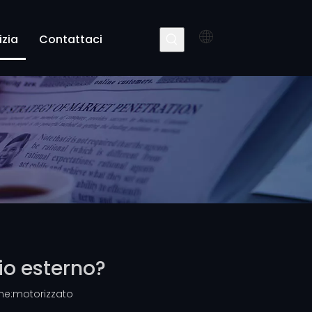
izia
Contattaci
tio esterno?
ne:
motorizzato