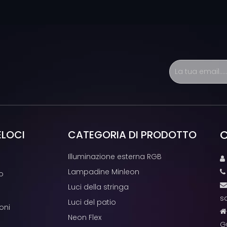
C
ELOCI
CATEGORIA DI PRODOTTO
Illuminazione esterna RGB

Lampadine Minleon
o
Luci della stringa
s
Luci del patio
oni
Neon Flex
G