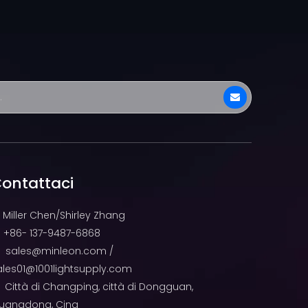
ontattaci
Miller Chen/Shirley Zhang
+86- 137-9487-6868

sales@minleon.com
/

ales01@1001lightsupply.com
Città di Changping, città di Dongguan,

uangdong, Cina