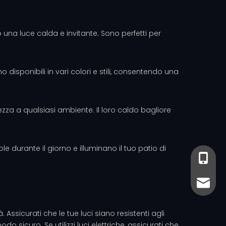
a luce calda e invitante. Sono perfetti per
o disponibili in vari colori e stili, consentendo una
zza a qualsiasi ambiente. Il loro caldo bagliore
e durante il giorno e illuminano il tuo patio di
+86-13
+86- 13
sales@
sales@
ssicurati che le tue luci siano resistenti agli
do sicuro. Se utilizzi luci elettriche, assicurati che