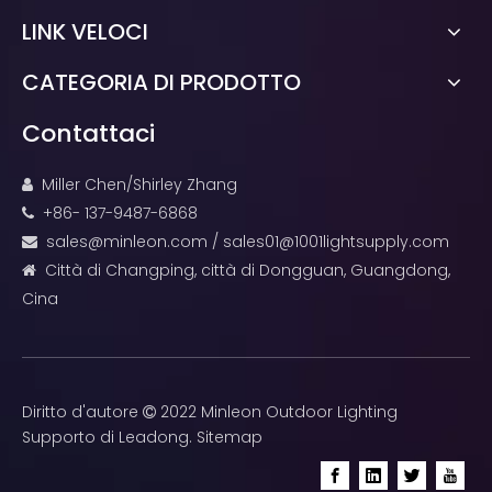
LINK VELOCI
CATEGORIA DI PRODOTTO
Contattaci
Miller Chen/Shirley Zhang

+86- 137-9487-6868

sales@minleon.com
/
sales01@1001lightsupply.com

Città di Changping, città di Dongguan, Guangdong,

Cina
Diritto d'autore
2022 Minleon Outdoor Lighting

Supporto di
Leadong
.
Sitemap