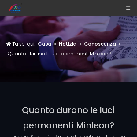
Tu sei qui:
Casa
»
Notizia
»
Conoscenza
»
Quanto durano le luci permanenti Minleon?
Quanto durano le luci
permanenti Minleon?
numero Sfoglia:
0
Autore:Editor del sito Pubblica