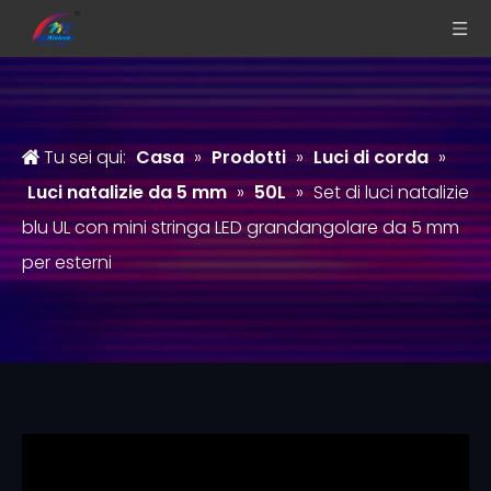
Tu sei qui:
Casa
»
Prodotti
»
Luci di corda
»
Luci natalizie da 5 mm
»
50L
»
Set di luci natalizie
blu UL con mini stringa LED grandangolare da 5 mm
per esterni