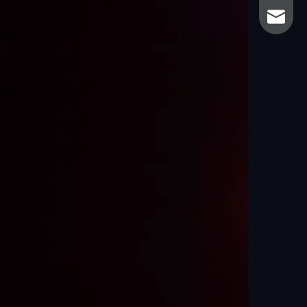
sales@
sales@