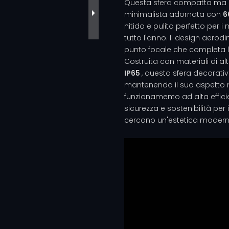
Questa sfera compatta ma s
minimalista adornata con
6
nitido e pulito perfetto per 
tutto l'anno. Il design aero
punto focale che completa l'
Costruita con materiali di a
IP65
, questa sfera decorativ
mantenendo il suo aspetto
funzionamento ad alta effici
sicurezza e sostenibilità per
cercano un'estetica modern