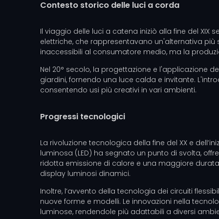
Contesto storico delle luci a corda
Il viaggio delle luci a catena iniziò alla fine del XI
elettriche, che rappresentavano un'alternativa più s
inaccessibili al consumatore medio, ma la produzio
Nel 20° secolo, la progettazione e l'applicazione de
giardini, fornendo una luce calda e invitante. L'intr
consentendo usi più creativi in ​​vari ambienti.
Progressi tecnologici
La rivoluzione tecnologica della fine del XX e dell’
luminosa (LED) ha segnato un punto di svolta, offr
ridotta emissione di calore e una maggiore durata. I
display luminosi dinamici.
Inoltre, l’avvento della tecnologia dei circuiti fles
nuove forme e modelli. Le innovazioni nella tecnolo
luminose, rendendole più adattabili a diversi ambien