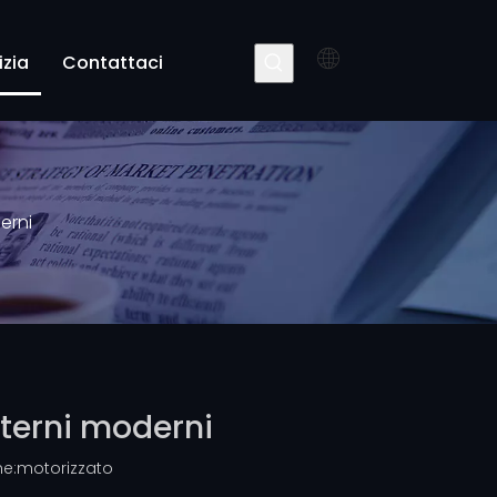
izia
Contattaci
erni
nterni moderni
e:
motorizzato