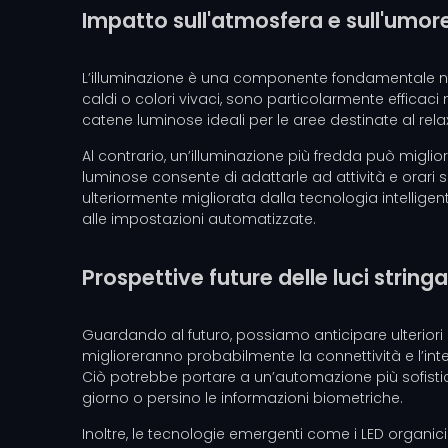
Impatto sull'atmosfera e sull'umor
L’illuminazione è una componente fondamentale nel m
caldi o colori vivaci, sono particolarmente efficaci n
catene luminose ideali per le aree destinate al rela
Al contrario, un’illuminazione più fredda può miglio
luminose consente di adattarle ad attività e orari 
ulteriormente migliorata dalla tecnologia intellige
alle impostazioni automatizzate.
Prospettive future delle luci stringa
Guardando al futuro, possiamo anticipare ulteriori pro
miglioreranno probabilmente la connettività e l’integ
Ciò potrebbe portare a un’automazione più sofisticata
giorno o persino le informazioni biometriche.
Inoltre, le tecnologie emergenti come i LED organici (