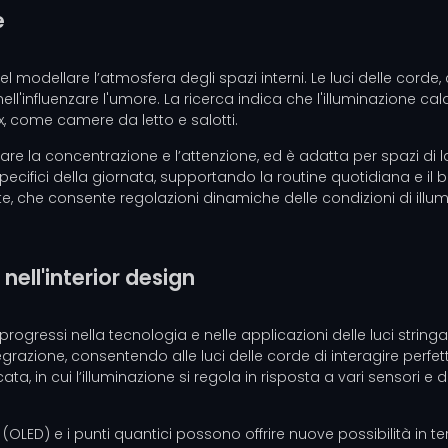
e
odellare l’atmosfera degli spazi interni. Le luci delle corde, 
ell'influenzare l'umore. La ricerca indica che l'illuminazione cal
x, come camere da letto e salotti.
rare la concentrazione e l’attenzione, ed è adatta per spazi di l
specifici della giornata, supportando la routine quotidiana e il
nte, che consente regolazioni dinamiche delle condizioni di ill
 nell'interior design
gressi nella tecnologia e nelle applicazioni delle luci stringa. G
razione, consentendo alle luci delle corde di interagire perfetta
, in cui l’illuminazione si regola in risposta a vari sensori e 
OLED) e i punti quantici possono offrire nuove possibilità in term