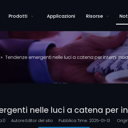
Prodotti
Applicazioni
Risorse
Not
»
Tendenze emergenti nelle luci a catena per interni mod
genti nelle luci a catena per i
a:
0
Autore:Editor del sito Pubblica Time: 2025-01-13 Origin