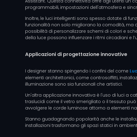
Assistant. Questa connettività offre agli utenti un 
programmabili, impostazioni dell'atmosfera e sinc
Inoltre, le luci intelligenti sono spesso dotate d
funzionalità non solo migliorano la comodità, ma 
possibilità di personalizzare schemi di colori e sc
della luce possono influenzare i ritmi circadiani e l
Applicazioni di progettazione innovative
I designer stanno spingendo i confini del come
Luc
elementi architettonici, come controsoffitti, install
illuminazione sono sia funzionali che artistici.
Un'altra applicazione innovativa è l'uso di luci a c
traslucidi come il vetro smerigliato o il tessuto pu
avvolgere le corde luminose attorno a elementi natu
Stanno guadagnando popolarità anche le installazion
installazioni trasformano gli spazi statici in ambi