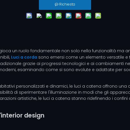
Richiesta
 gioca un ruolo fondamentale non solo nella funzionalità ma an
ibili,
Luci a corda
sono emersi come un elemento versatile e t
adizionale grazie ai progressi tecnologici e ai cambiamenti nell
 moderni, esaminando come si sono evolute e adattate per soddi
bitativi personalizzati e dinamici, le luci a catena offrono un
essibilità di sperimentare l'illuminazione in modi che gli appare
azioni artistiche, le luci a catena stanno ridefinendo i confini d
'interior design