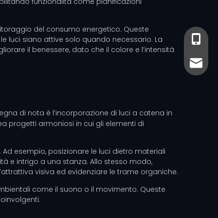
abilitando funzionalità come pianificazioni
monitoraggio del consumo energetico. Queste
+86-13
+86- 13
e luci siano attive solo quando necessario. La
rare il benessere, dato che il colore e l’intensità
sales@
sales@
degna di nota è l’incorporazione di luci a catena in
ea progetti armoniosi in cui gli elementi di
 Ad esempio, posizionare le luci dietro materiali
ità e intrigo a una stanza. Allo stesso modo,
attrattiva visiva ed evidenziare le trame organiche.
 ambientali come il suono o il movimento. Queste
oinvolgenti.