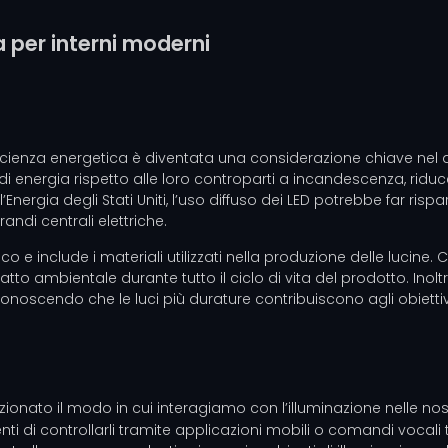
a per interni moderni
icienza energetica è diventata una considerazione chiave nel des
energia rispetto alle loro controparti a incandescenza, riducend
nergia degli Stati Uniti, l’uso diffuso dei LED potrebbe far rispar
andi centrali elettriche.
o e include i materiali utilizzati nella produzione delle lucine. 
patto ambientale durante tutto il ciclo di vita del prodotto. Ino
riconoscendo che le luci più durature contribuiscono agli obiettivi
luzionato il modo in cui interagiamo con l’illuminazione nelle n
enti di controllarli tramite applicazioni mobili o comandi voca