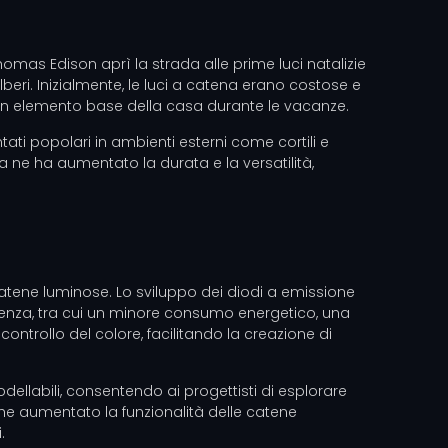
 Thomas Edison aprì la strada alle prime luci natalizie
lberi. Inizialmente, le luci a catena erano costose e
 un elemento base della casa durante le vacanze.
tati popolari in ambienti esterni come cortili e
ca ne ha aumentato la durata e la versatilità,
e catene luminose. Lo sviluppo dei diodi a emissione
scenza, tra cui un minore consumo energetico, una
ontrollo del colore, facilitando la creazione di
odellabili, consentendo ai progettisti di esplorare
che aumentato la funzionalità delle catene
.