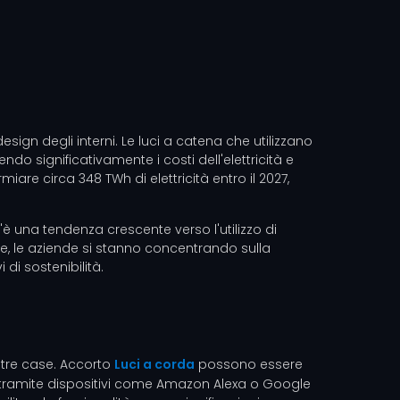
ign degli interni. Le luci a catena che utilizzano
o significativamente i costi dell'elettricità e
miare circa 348 TWh di elettricità entro il 2027,
C'è una tendenza crescente verso l'utilizzo di
ltre, le aziende si stanno concentrando sulla
 di sostenibilità.
ostre case. Accorto
Luci a corda
possono essere
li tramite dispositivi come Amazon Alexa o Google