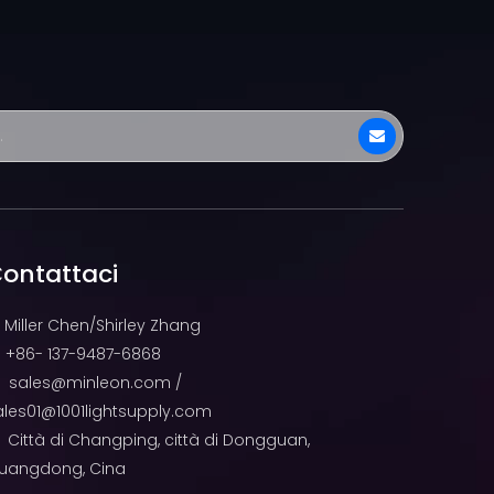
ontattaci
Miller Chen/Shirley Zhang
+86- 137-9487-6868

sales@minleon.com
/

ales01@1001lightsupply.com
Città di Changping, città di Dongguan,

uangdong, Cina