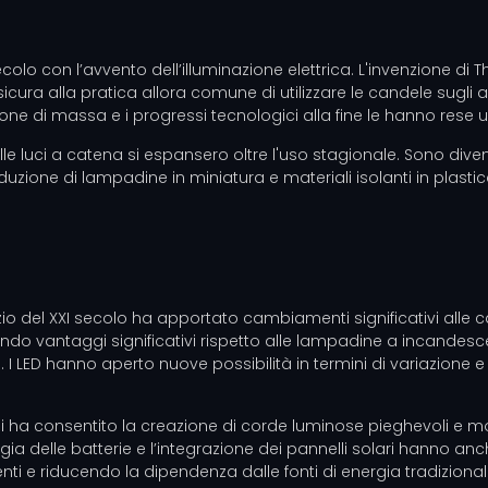
X secolo con l’avvento dell’illuminazione elettrica. L'invenzione di
icura alla pratica allora comune di utilizzare le candele sugli a
ne di massa e i progressi tecnologici alla fine le hanno rese
lle luci a catena si espansero oltre l'uso stagionale. Sono diven
oduzione di lampadine in miniatura e materiali isolanti in plasti
inizio del XXI secolo ha apportato cambiamenti significativi all
endo vantaggi significativi rispetto alle lampadine a incande
 LED hanno aperto nuove possibilità in termini di variazione e c
sibili ha consentito la creazione di corde luminose pieghevoli e m
gia delle batterie e l’integrazione dei pannelli solari hanno an
ti e riducendo la dipendenza dalle fonti di energia tradizionali