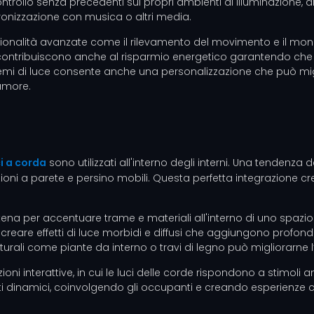
controllo senza precedenti sui propri ambienti di illuminazione, 
ronizzazione con musica o altri media.
i funzionalità avanzate come il rilevamento del movimento e il 
contribuiscono anche al risparmio energetico garantendo che l
hemi di luce consente anche una personalizzazione che può miglio
’umore.
i a corda
sono utilizzati all'interno degli interni. Una tendenza 
azioni a parete e persino mobili. Questa perfetta integrazione cr
atena per accentuare trame e materiali all'interno di uno spazio.
ò creare effetti di luce morbidi e diffusi che aggiungono profond
rali come piante da interno o travi di legno può migliorarne l’
i interattive, in cui le luci delle corde rispondono a stimoli
enti dinamici, coinvolgendo gli occupanti e creando esperienze c