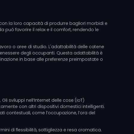
con la loro capacità di produrre bagliori morbidi e
da può favorire il relax e il comfort, rendendo le
avoro o aree di studio. L'adattabilità delle catene
 benessere degli occupanti. Questa adattabilità è
uminazione in base alle preferenze preimpostate o
li sviluppi nell’Internet delle cose (IoT)
mente con altri dispositivi domestici intelligenti.
dati contestuali, come l’occupazione, l’ora del
ini di flessibilità, sottigliezza e resa cromatica.