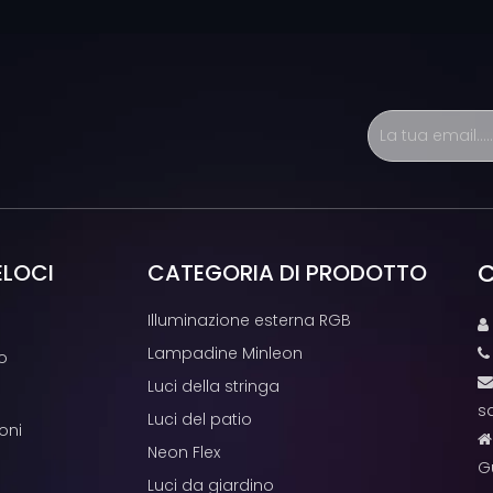
C
ELOCI
CATEGORIA DI PRODOTTO
Illuminazione esterna RGB

Lampadine Minleon
o
Luci della stringa
s
Luci del patio
oni
Neon Flex
G
Luci da giardino