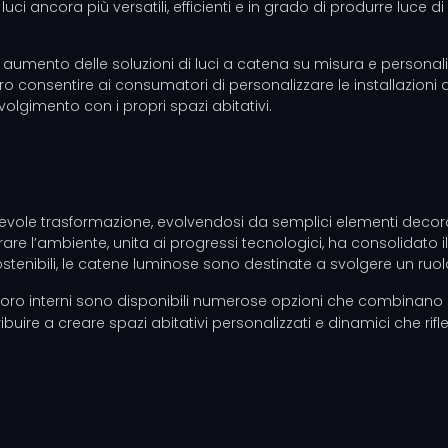
i ancora più versatili, efficienti e in grado di produrre luce di
umento delle soluzioni di luci a catena su misura e personaliz
consentire ai consumatori di personalizzare le installazioni di
lgimento con i propri spazi abitativi.
evole trasformazione, evolvendosi da semplici elementi decorat
rare l’ambiente, unita ai progressi tecnologici, ha consolidato
tenibili, le catene luminose sono destinate a svolgere un ruolo
loro interni sono disponibili numerose opzioni che combinano stil
re a creare spazi abitativi personalizzati e dinamici che riflet