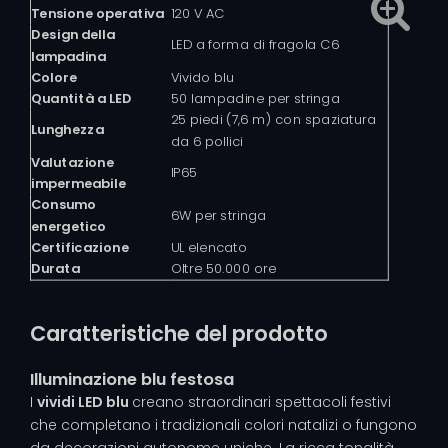
Tensione operativa
120 V AC
Design della
LED a forma di fragola C6
lampadina
Colore
Vivido blu
Quantità a LED
50 lampadine per stringa
25 piedi (7,6 m) con spaziatura
Lunghezza
da 6 pollici
Valutazione
IP65
impermeabile
Consumo
6W per stringa
energetico
Certificazione
UL elencato
Durata
Oltre 50.000 ore
Caratteristiche del prodotto
Illuminazione blu festosa
I
vividi LED blu
creano straordinari spettacoli festivi
che completano i tradizionali colori natalizi o fungono
da decorazioni autonome uniche. La ricca tonalità