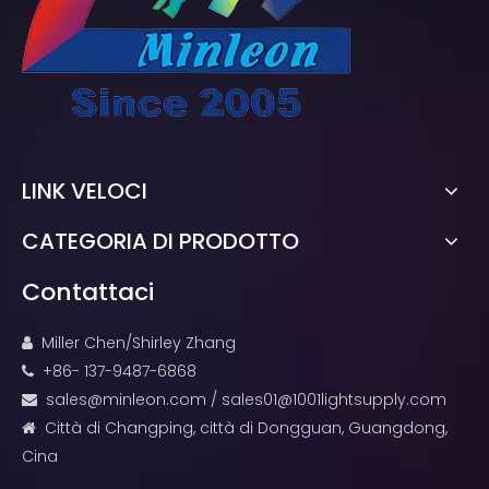
LINK VELOCI
CATEGORIA DI PRODOTTO
Contattaci
Miller Chen/Shirley Zhang

+86- 137-9487-6868

sales@minleon.com
/
sales01@1001lightsupply.com

Città di Changping, città di Dongguan, Guangdong,

Cina