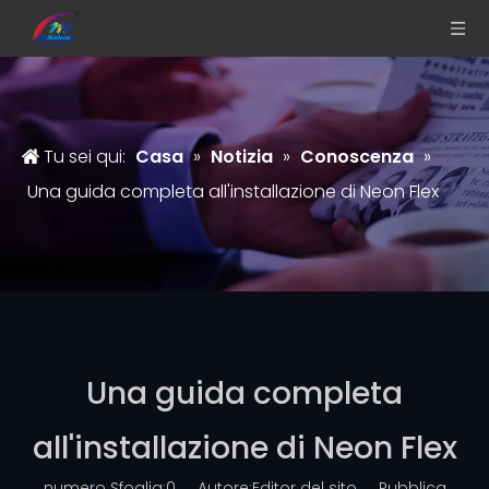
Tu sei qui:
Casa
»
Notizia
»
Conoscenza
»
Una guida completa all'installazione di Neon Flex
Una guida completa
all'installazione di Neon Flex
numero Sfoglia:
0
Autore:Editor del sito Pubblica