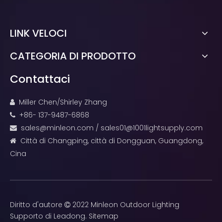
LINK VELOCI
CATEGORIA DI PRODOTTO
Contattaci
Miller Chen/Shirley Zhang

+86- 137-9487-6868

sales@minleon.com
/
sales01@1001lightsupply.com

Città di Changping, città di Dongguan, Guangdong,

Cina
Diritto d'autore
2022 Minleon Outdoor Lighting

Supporto di
Leadong
.
Sitemap