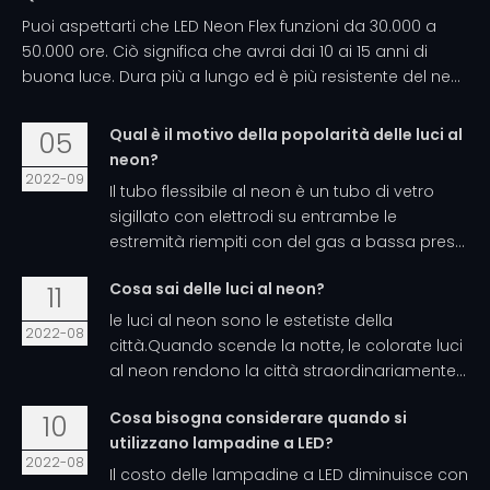
Puoi aspettarti che LED Neon Flex funzioni da 30.000 a
50.000 ore. Ciò significa che avrai dai 10 ai 15 anni di
buona luce. Dura più a lungo ed è più resistente del ne...
Qual è il motivo della popolarità delle luci al
05
neon?
2022-09
Il tubo flessibile al neon è un tubo di vetro
sigillato con elettrodi su entrambe le
estremità riempiti con del gas a bassa pres...
Cosa sai delle luci al neon?
11
le luci al neon sono le estetiste della
2022-08
città.Quando scende la notte, le colorate luci
al neon rendono la città straordinariamente...
Cosa bisogna considerare quando si
10
utilizzano lampadine a LED?
2022-08
Il costo delle lampadine a LED diminuisce con