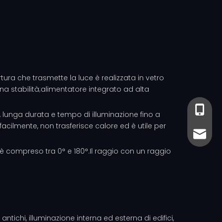
tura che trasmette la luce è realizzata in vetro
na stabilità;alimentatore integrato ad alta
+86-13
+86- 13
a, lunga durata e tempo di illuminazione fino a
acilmente, non trasferisce calore ed è utile per
sales@
sales@
e è compreso tra 0° e 180°.Il raggio con un raggio
e antichi, illuminazione interna ed esterna di edifici,