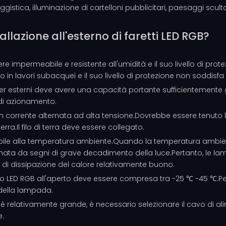
gistica, illuminazione di cartelloni pubblicitari, paesaggi scultor
allazione all'esterno di faretti LED RGB?
ssere impermeabile e resistente all'umidità e il suo livello di p
n lavori subacquei e il suo livello di protezione non soddisfa i 
RGB per esterni deve avere una capacità portante sufficientemen
 di azionamento.
è in corrente alternata ad alta tensione.Dovrebbe essere tenuto 
a.Il filo di terra deve essere collegato.
sibile alla temperatura ambiente.Quando la temperatura ambien
a da segni di grave decadimento della luce.Pertanto, le lamp
 di dissipazione del calore relativamente buono.
tto LED RGB all'aperto deve essere compresa tra -25 ℃ -45 ℃.Pe
 della lampada.
i è relativamente grande, è necessario selezionare il cavo di 
e.