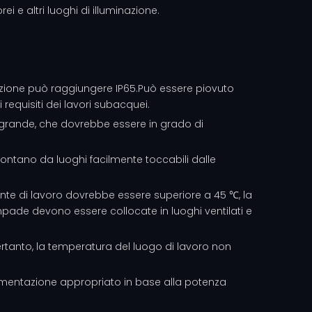
ei e altri luoghi di illuminazione.
rotezione può raggiungere IP65.Può essere piovuto
requisiti dei lavori subacquei.
te grande, che dovrebbe essere in grado di
lontano da luoghi facilmente toccabili dalle
te di lavoro dovrebbe essere superiore a 45 ℃, la
ade devono essere collocate in luoghi ventilati e
rtanto, la temperatura del luogo di lavoro non
alimentazione appropriato in base alla potenza