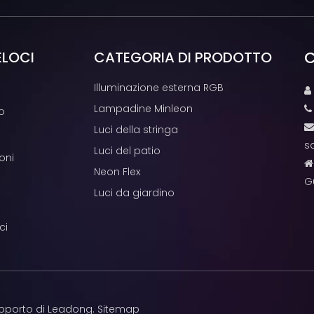
C
ELOCI
CATEGORIA DI PRODOTTO
Illuminazione esterna RGB

Lampadine Minleon
o
Luci della stringa
s
Luci del patio
oni
Neon Flex
G
Luci da giardino
ci
pporto di
Leadong
.
Sitemap