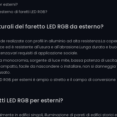
r esterni?
esterno di faretti LED RGB?
turali del faretto LED RGB da esterno?
e realizzate con profili in alluminio ad alta resistenza.La coper
e ed è resistente all'usura e all'abrasione.Lunga durata e buo
nza;vari requisiti di applicazione sociale.
buona monocromia, sorgente di luce mite, bassa potenza di uscit
 compatto, facile da nascondere o installare, non si danneggia f
usato.
 LED RGB per esterni è ampio o stretto e il campo di conversion
tti LED RGB per esterni?
lmente in edifici singoli, illuminazione di pareti di edifici storici 