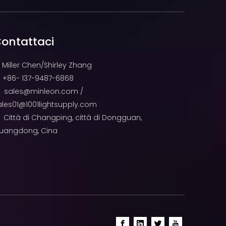
ontattaci
Miller Chen/Shirley Zhang
+86- 137-9487-6868

sales@minleon.com
/

ales01@1001lightsupply.com
Città di Changping, città di Dongguan,

uangdong, Cina