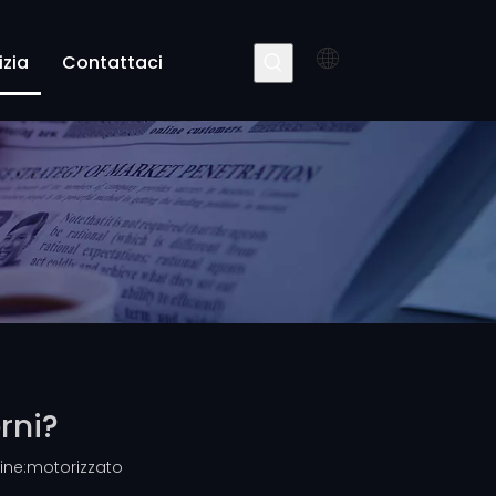
izia
Contattaci
rni?
ine:
motorizzato