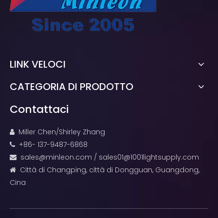
LINK VELOCI
CATEGORIA DI PRODOTTO
Contattaci
Miller Chen/Shirley Zhang

+86- 137-9487-6868

sales@minleon.com
/
sales01@1001lightsupply.com

Città di Changping, città di Dongguan, Guangdong,

Cina