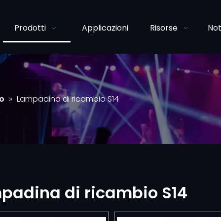
Prodotti
Applicazioni
Risorse
Not
io
»
Lampadina di ricambio S14
padina di ricambio S14