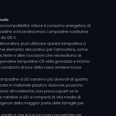
icolo
cocompatibilità: riduce il consumo energetico di
lampadine a incandescenza. Lampadine sostitutive
 da 120 V.
 decorativa: puoi utilizzare questa lampadina a
come elemento decorativo per l'atmosfera, come
, feste e altre occasioni che necessitano di
appendere lampadine C9 nella grondaia e intorno
 condizioni di luce della casa, rendere la tua
 lampadine a LED saranno più durevoli di quanto
zate in materiale plastico durevole, possono
ondizioni atmosferiche, non preoccuparti se la
 natalizie a LED si romperà, la vita media di
sigenze della maggior parte delle famiglie per
e significa che le tue luci sono progettate per