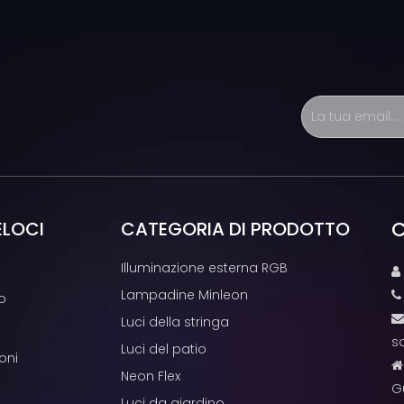
C
ELOCI
CATEGORIA DI PRODOTTO
Illuminazione esterna RGB

Lampadine Minleon
o
Luci della stringa
s
Luci del patio
oni
Neon Flex
G
Luci da giardino