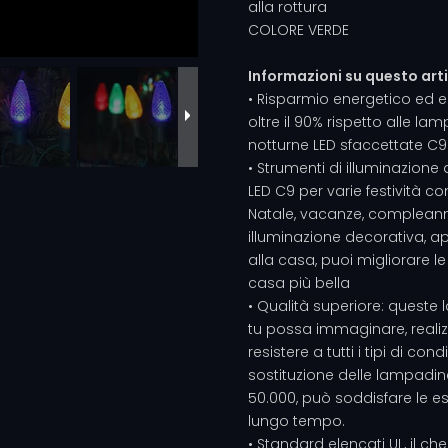
alla rottura
COLORE VERDE
Informazioni su questo art
• Risparmio energetico ed e
oltre il 90% rispetto alle 
notturne LED sfaccettate C9
• Strumenti di illuminazione
LED C9 per varie festività 
Natale, vacanze, compleanni
illuminazione decorativa, 
alla casa, puoi migliorare le
casa più bella
• Qualità superiore: queste
tu possa immaginare, realiz
resistere a tutti i tipi di c
sostituzione delle lampadine
50.000, può soddisfare le e
lungo tempo.
• Standard elencati UL, il ch