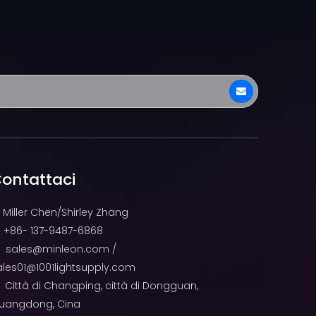
ontattaci
Miller Chen/Shirley Zhang
+86- 137-9487-6868

sales@minleon.com
/

ales01@1001lightsupply.com
Città di Changping, città di Dongguan,

uangdong, Cina