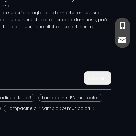
enza.
con superficie tagliata a diamante rende il suo
ido, può essere utilizzato per corde luminose, può
+86-13
+86- 13
tacolo di luci, il suo effetto può farti sentire
sales@
sales@
sotto un:
padine a led c9
Lampadine LED multicolori
Lampadine di ricambio C9 multicolori