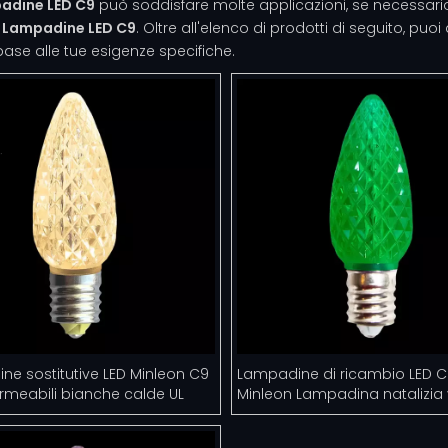
adine LED C9
può soddisfare molte applicazioni, se necessario,
u
Lampadine LED C9
. Oltre all'elenco di prodotti di seguito, puo
base alle tue esigenze specifiche.
e sostitutive LED Minleon C9
Lampadine di ricambio LED C
rmeabili bianche calde UL
Minleon Lampadina natalizia 
impermeabile