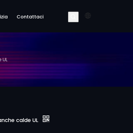
izia
Contattaci
e UL
bianche calde UL