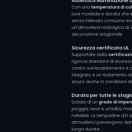
Autentica illuminazione 
Con una
temperatura di co
luce morbida e dorata che im
senza l'elevato consumo ene
un'atmosfera nostalgica di 
decorazione stagionale.
Sicurezza certificata UL
Supportate dalla
certificaz
rigorosi standard di sicurezz
contro surriscaldamento e cor
integrato e un isolamento di
sicuro anche in condizioni d
Durata per tutte le stagi
Dotate di un
grado di imper
pioggia, neve e umidità, mant
natalizie. Le lampadine LED si
atmosferici prevengono dan
lunga durata.