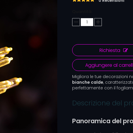
0 Recensioni
Quantità:
Richiesta
Aggiungere al carrel
Migliora le tue decorazioni n
bianche calde
, caratterizza
perfettamente con il fogliam
Descrizione del p
Panoramica del pr