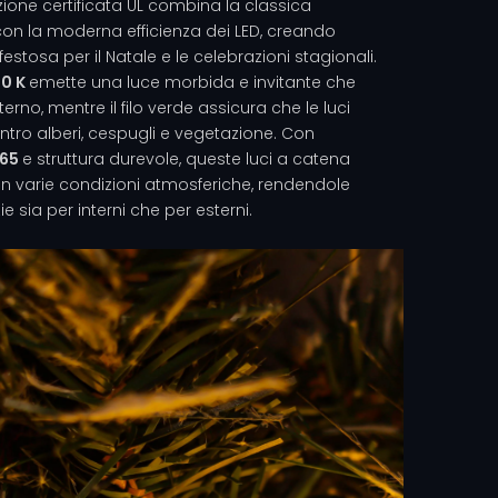
zione certificata UL combina la classica
con la moderna efficienza dei LED, creando
stosa per il Natale e le celebrazioni stagionali.
00 K
emette una luce morbida e invitante che
erno, mentre il filo verde assicura che le luci
ontro alberi, cespugli e vegetazione. Con
P65
e struttura durevole, queste luci a catena
i in varie condizioni atmosferiche, rendendole
ie sia per interni che per esterni.