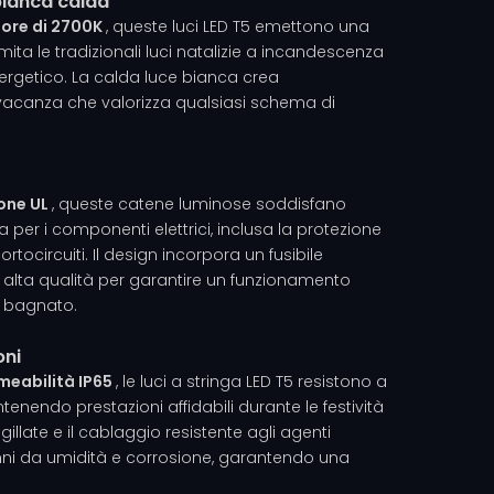
bianca calda
lore di 2700K
, queste luci LED T5 emettono una
ita le tradizionali luci natalizie a incandescenza
rgetico. La calda luce bianca crea
vacanza che valorizza qualsiasi schema di
ione UL
, queste catene luminose soddisfano
a per i componenti elettrici, inclusa la protezione
tocircuiti. Il design incorpora un fusibile
 alta qualità per garantire un funzionamento
i bagnato.
oni
meabilità IP65
, le luci a stringa LED T5 resistono a
enendo prestazioni affidabili durante le festività
gillate e il cablaggio resistente agli agenti
ni da umidità e corrosione, garantendo una