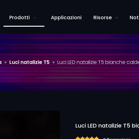
Prodotti
Applicazioni
Risorse
Not
a
»
Luci natalizie T5
»
Luci LED natalizie T5 bianche cald
Luci LED natalizie T5 