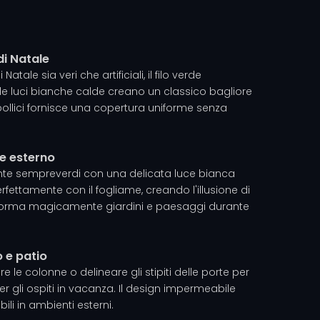
di Natale
atale sia veri che artificiali, il filo verde
le luci bianche calde creano un classico bagliore
 pollici fornisce una copertura uniforme senza
me esterno
iante sempreverdi con una delicata luce bianca
perfettamente con il fogliame, creando l'illusione di
sforma magicamente giardini e paesaggi durante
 e patio
re le colonne o delineare gli stipiti delle porte per
er gli ospiti in vacanza. Il design impermeabile
ili in ambienti esterni.