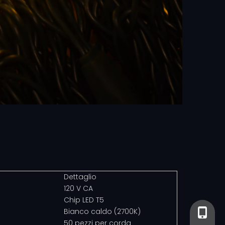
Dettaglio
120 V CA
Chip LED T5
Bianco caldo (2700K)
+86-13
+86- 13
50 pezzi per corda