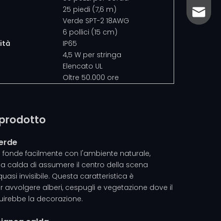
25 piedi (7,6 m)
sales@
sales@
Verde SPT-2 18AWG
6 pollici (15 cm)
ità
IP65
4,5 W per stringa
Elencato UL
Oltre 50.000 ore
 prodotto
verde
i fonde facilmente con l'ambiente naturale,
a calda di assumere il centro della scena
asi invisibile. Questa caratteristica è
 avvolgere alberi, cespugli e vegetazione dove il
uirebbe la decorazione.