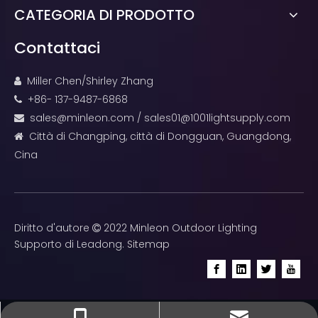
CATEGORIA DI PRODOTTO
Contattaci
Miller Chen/Shirley Zhang

+86- 137-9487-6868

sales@minleon.com
/
sales01@1001lightsupply.com

Città di Changping, città di Dongguan, Guangdong,

Cina
Diritto d'autore
2022 Minleon Outdoor Lighting

Supporto di
Leadong
.
Sitemap