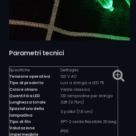
Parametri tecnici
Specifiche
Dettaglio
Tensione operativa
120 V AC
Tipo di prodotto
Luci a stringa a LED T5
Colore chiaro
Verde classico
Quantità a LED
120 lampadine per stringa
Lunghezza totale
32ft (9.75m)
Spaziatura della
3 pollici (7,6 cm)
lampadina
Tipo di filo
SPT-2 verde flessibile 20awg
Valutazione
IP65
impermeabile