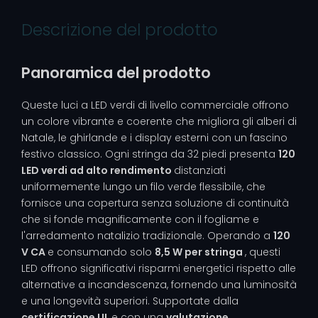
Descrizione del prodotto
Panoramica del prodotto
Queste luci a LED verdi di livello commerciale offrono
un colore vibrante e coerente che migliora gli alberi di
Natale, le ghirlande e i display esterni con un fascino
festivo classico. Ogni stringa da 32 piedi presenta
120
LED verdi ad alto rendimento
distanziati
uniformemente lungo un filo verde flessibile, che
fornisce una copertura senza soluzione di continuità
che si fonde magnificamente con il fogliame e
l'arredamento natalizio tradizionale. Operando a
120
V CA
e consumando solo
8,5 W per stringa
, questi
LED offrono significativi risparmi energetici rispetto alle
alternative a incandescenza, fornendo una luminosità
e una longevità superiori. Supportate dalla
certificazione UL
e con una
valutazione