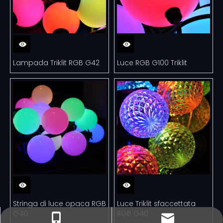
Lampada Triklit RGB G42
Luce RGB G100 Triklit
Stringa di luce opaca RGB
Luce Triklit sfaccettata
G40
RGB G40
sales@minleon.com
sales@minleon.com
+86- 137-9487-6868
+86-13794876868